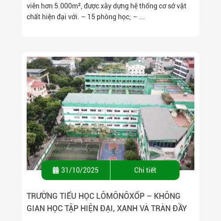
viên hơn 5.000m², được xây dựng hệ thống cơ sở vật
chất hiện đại với. – 15 phòng học; – ...
31/10/2025
Chi tiết
TRƯỜNG TIỂU HỌC LÔMÔNÔXỐP – KHÔNG
GIAN HỌC TẬP HIỆN ĐẠI, XANH VÀ TRÀN ĐẦY
NĂNG LƯỢNG!