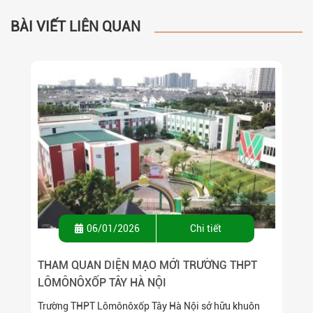
BÀI VIẾT LIÊN QUAN
06/01/2026
Chi tiết
THAM QUAN DIỆN MẠO MỚI TRƯỜNG THPT
LÔMÔNÔXỐP TÂY HÀ NỘI
Trường THPT Lômônôxốp Tây Hà Nội sở hữu khuôn