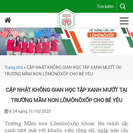
Trang chủ
»
CẬP NHẬT KHÔNG GIAN HỌC TẬP XANH MƯỚT TẠI
TRƯỜNG MẦM NON LÔMÔNÔXỐP CHO BÉ YÊU
CẬP NHẬT KHÔNG GIAN HỌC TẬP XANH MƯỚT TẠI
TRƯỜNG MẦM NON LÔMÔNÔXỐP CHO BÉ YÊU
9:24 sáng 31/10/2025
Trường Mầm non Lômônôxốp khoác lên mình sắc
xanh tươi mát với khuôn viên rộng rãi, ngập tràn cây