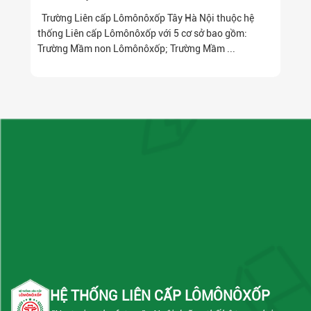
Trường Liên cấp Lômônôxốp Tây Hà Nội thuộc hệ
thống Liên cấp Lômônôxốp với 5 cơ sở bao gồm:
Trường Mầm non Lômônôxốp; Trường Mầm ...
HỆ THỐNG LIÊN CẤP LÔMÔNÔXỐP