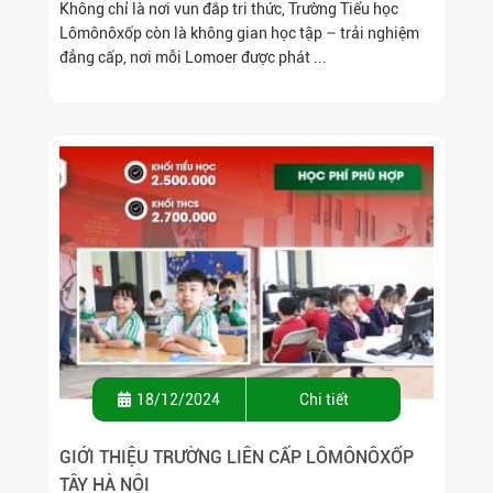
Không chỉ là nơi vun đắp tri thức, Trường Tiểu học
Lômônôxốp còn là không gian học tập – trải nghiệm
đẳng cấp, nơi mỗi Lomoer được phát ...
18/12/2024
Chi tiết
GIỚI THIỆU TRƯỜNG LIÊN CẤP LÔMÔNÔXỐP
TÂY HÀ NỘI