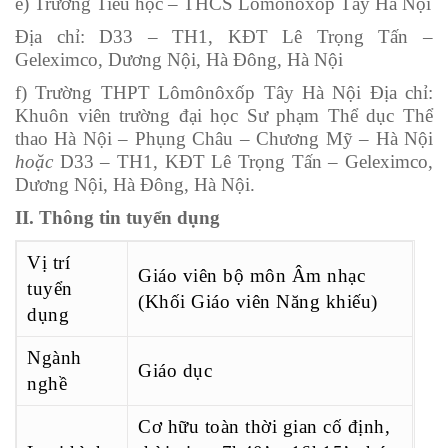
e) Trường Tiểu học – THCS Lômônôxốp Tây Hà Nội
Địa chỉ: D33 – TH1, KĐT Lê Trọng Tấn –
Geleximco, Dương Nội, Hà Đông, Hà Nội
f) Trường THPT Lômônôxốp Tây Hà Nội Địa chỉ:
Khuôn viên trường đại học Sư phạm Thể dục Thể
thao Hà Nội – Phụng Châu – Chương Mỹ – Hà Nội
hoặc
D33 – TH1, KĐT Lê Trọng Tấn – Geleximco,
Dương Nội, Hà Đông, Hà Nội.
II. Thông tin tuyển dụng
Vị trí
Giáo viên bộ môn Âm nhạc
tuyển
(Khối Giáo viên Năng khiếu)
dụng
Ngành
Giáo dục
nghề
Cơ hữu toàn thời gian cố định,