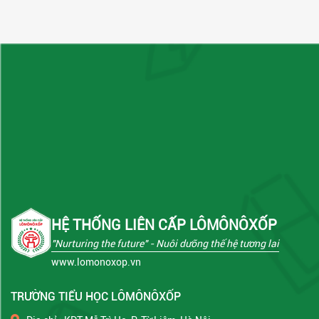
HỆ THỐNG LIÊN CẤP LÔMÔNÔXỐP
"Nurturing the future"
- Nuôi dưỡng thế hệ tương lai
www.lomonoxop.vn
TRƯỜNG TIỂU HỌC LÔMÔNÔXỐP