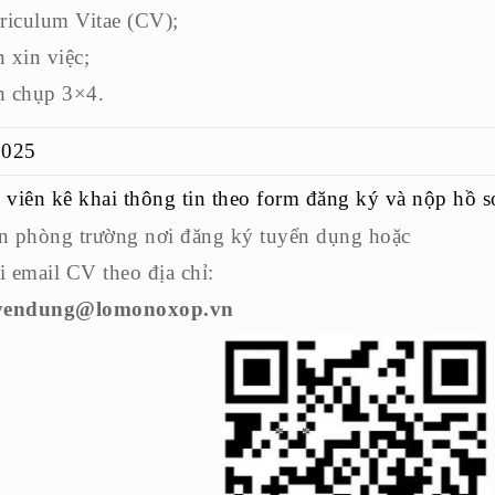
riculum Vitae (CV);
 xin việc;
h chụp 3×4.
2025
viên kê khai thông tin theo form đăng ký và nộp hồ sơ
 phòng trường nơi đăng ký tuyển dụng hoặc
 email CV theo địa chỉ:
yendung@lomonoxop.vn