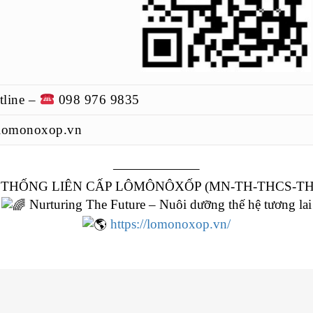
line –
098 976 9835
lomonoxop.vn
——————–
 THỐNG LIÊN CẤP LÔMÔNÔXỐP (MN-TH-THCS-TH
Nurturing The Future – Nuôi dưỡng thế hệ tương lai
https://lomonoxop.vn/