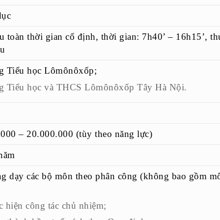
dục
 toàn thời gian cố định, thời gian: 7h40’ – 16h15’, th
ầu
g Tiểu học Lômônôxốp;
g Tiểu học và THCS Lômônôxốp Tây Hà Nội.
000 – 20.000.000 (tùy theo năng lực)
 năm
ng dạy các bộ môn theo phân công (không bao gồm mô
 hiện công tác chủ nhiệm;