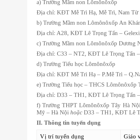
a) Trường Mầm non Lômônôxốp
Địa chỉ: KĐT Mễ Trì Hạ, Mễ Trì, Nam Từ
b) Trường Mầm non Lômônôxốp An Khá
Địa chỉ: A28, KĐT Lê Trọng Tấn – Gelex
c) Trường Mầm non Lômônôxốp Dương 
Địa chỉ: C33 – NT2, KĐT Lê Trọng Tấn 
d) Trường Tiểu học Lômônôxốp
Địa chỉ: KĐT Mễ Trì Hạ – P.Mễ Trì – Q.
e) Trường Tiểu học – THCS Lômônôxốp 
Địa chỉ: D33 – TH1, KĐT Lê Trọng Tấn 
f) Trường THPT Lômônôxốp Tây Hà Nội 
Mỹ – Hà Nội
hoặc
D33 – TH1, KĐT Lê Tr
II. Thông tin tuyển dụng
Vị trí tuyển dụng
Giáo 