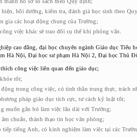
 thành hồ sơ sổ sách theo Quy định;
 hiện, bồi dưỡng, kiểm tra, đánh giá học sinh theo Quy
m gia các hoạt động chung của Trường;
công việc khác sẽ trao đổi cụ thể khi phỏng vấn.
hiệp cao đẳng, đại học chuyên ngành Giáo dục Tiểu họ
ạm Hà Nội, Đại học sư phạm Hà Nội 2, Đại học Thủ Đ
thích công việc liên quan đến giáo dục;
khỏe tốt;
động trong công việc, có tinh thần trung thực, trách n
hương pháp giáo dục tích cực, tư cách kỷ luật tốt;
g muốn gắn bó làm việc lâu dài với Trường;
 âm chuẩn, thành thạo tin học văn phòng;
 tiếp tiếng Anh, có kinh nghiệm làm việc tại các Trườn