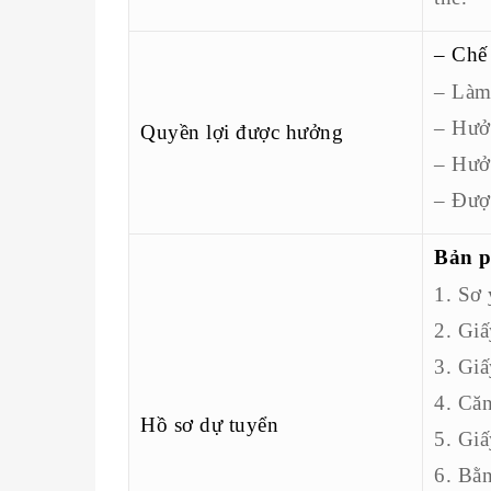
– Chế
– Làm
– Hưởn
Quyền lợi được hưởng
– Hưởn
– Đượ
Bản p
1. Sơ 
2. Giấ
3. Giấ
4. Că
Hồ sơ dự tuyển
5. Giấ
6. Bằn