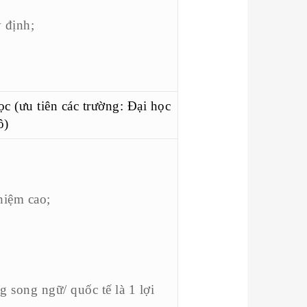
 định;
c (ưu tiên các trường: Đại học
ô)
hiệm cao;
g song ngữ/ quốc tế là 1 lợi