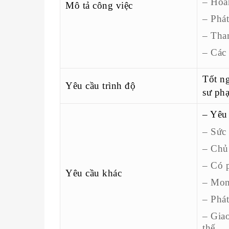
– Hoàn
Mô tả công việc
– Phát
– Tha
– Các 
Tốt ng
Yêu cầu trình độ
sư ph
– Yêu 
– Sức 
– Chủ 
– Có p
Yêu cầu khác
– Mon
– Phát
– Giao
thế.