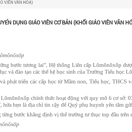
ÁO VIÊN VĂN HÓA)
UYỂN DỤNG GIÁO VIÊN CƠ BẢN (KHỐI GIÁO VIÊN VĂN HÓ
 Lômônôxốp
ng bước tương lai”, Hệ thống Liên cấp Lômônôxốp được
 dục và đào tạo các thế hệ học sinh của Trường Tiểu học
 phát triển các cấp học từ Mầm non, Tiểu học, THCS v
Lômônôxốp chính thức hoạt động với quy mô 6 cơ sở: 0
hứa hẹn là địa chỉ tin cậy để Quý phụ huynh yên tâm gử
ừng bước khẳng định vị thế trường tư thục top đầu trên 
ômônôxốp