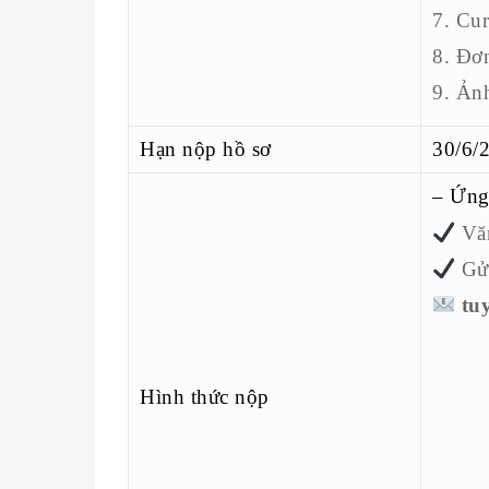
7. Cur
8. Đơn
9. Ản
Hạn nộp hồ sơ
30/6/
– Ứng 
Văn
Gửi
tu
Hình thức nộp