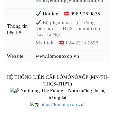
tuyendung@lomonoxop.vn
Hotline –
098 976 9835
Bộ phận nhân sự Trường
Thông tin
Tiểu học – THCS Lômônôxốp
liên hệ
Tây Hà Nội
Ms Linh –
024 2213 1599
Website
www.lomonoxop.vn
——————–
HỆ THỐNG LIÊN CẤP LÔMÔNÔXỐP (MN-TH-
THCS-THPT)
Nurturing The Future – Nuôi dưỡng thế hệ
tương lai
https://lomonoxop.vn/