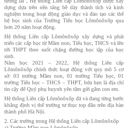
tương lai”, Hệ thống Liên cấp Lômônôxốp được xây
dựng dựa trên nền tảng bề dày thành tích và kinh
nghiệm trong hoạt động giáo dục và đào tạo các thế
hệ học sinh của Trường Tiểu học Lômônôxốp qua
hơn 20 năm hoạt động.
Hệ thống Liên cấp Lômônôxốp xây dựng và phát
triển các cấp học từ Mầm non, Tiểu học, THCS và lên
tới THPT theo suốt chặng đường học tập của học
sinh.
Năm học 2021 – 2022, Hệ thống Liên cấp
Lômônôxốp chính thức hoạt động với quy mô 5 cơ
sở: 03 trường Mầm non, 01 trường Tiểu học, 01
trường Tiểu học – THCS – THPT, hứa hẹn là địa chỉ
tin cậy để Quý phụ huynh yên tâm gửi gắm con em.
Hệ thống Liên cấp Lômônôxốp đã và đang từng bước
khẳng định vị thế trường tư thục top đầu trên địa bàn
thành phố Hà Nội.
2. Các trường trong Hệ thống Liên cấp Lômônôxốp
a) Trường Mầm non Lômônôxốp