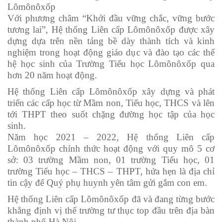
Lômônôxốp
Với phương châm “Khởi đầu vững chắc, vững bước
tương lai”, Hệ thống Liên cấp Lômônôxốp được xây
dựng dựa trên nền tảng bề dày thành tích và kinh
nghiệm trong hoạt động giáo dục và đào tạo các thế
hệ học sinh của Trường Tiểu học Lômônôxốp qua
hơn 20 năm hoạt động.
Hệ thống Liên cấp Lômônôxốp xây dựng và phát
triển các cấp học từ Mầm non, Tiểu học, THCS và lên
tới THPT theo suốt chặng đường học tập của học
sinh.
Năm học 2021 – 2022, Hệ thống Liên cấp
Lômônôxốp chính thức hoạt động với quy mô 5 cơ
sở: 03 trường Mầm non, 01 trường Tiểu học, 01
trường Tiểu học – THCS – THPT, hứa hẹn là địa chỉ
tin cậy để Quý phụ huynh yên tâm gửi gắm con em.
Hệ thống Liên cấp Lômônôxốp đã và đang từng bước
khẳng định vị thế trường tư thục top đầu trên địa bàn
thành phố Hà Nội.