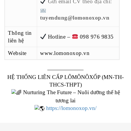
Gửi email CV theo địa chỉ:
tuyendung@lomonoxop.vn
Thông tin
Hotline –
098 976 9835
liên hệ
Website
www.lomonoxop.vn
——————–
HỆ THỐNG LIÊN CẤP LÔMÔNÔXỐP (MN-TH-
THCS-THPT)
Nurturing The Future – Nuôi dưỡng thế hệ
tương lai
https://lomonoxop.vn/