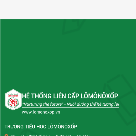
HỆ THỐNG LIÊN CẤP LÔMÔNÔXỐP
"Nurturing the future"
- Nuôi dưỡng thế hệ tương lai
www.lomonoxop.vn
TRƯỜNG TIỂU HỌC LÔMÔNÔXỐP