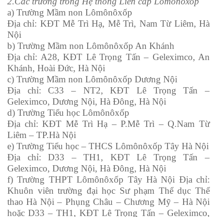
2.Các trường trong Hệ thống Liên cấp Lômônôxốp
a) Trường Mầm non Lômônôxốp
Địa chỉ: KĐT Mễ Trì Hạ, Mễ Trì, Nam Từ Liêm, Hà
Nội
b) Trường Mầm non Lômônôxốp An Khánh
Địa chỉ: A28, KĐT Lê Trọng Tấn – Geleximco, An
Khánh, Hoài Đức, Hà Nội
c) Trường Mầm non Lômônôxốp Dương Nội
Địa chỉ: C33 – NT2, KĐT Lê Trọng Tấn –
Geleximco, Dương Nội, Hà Đông, Hà Nội
d) Trường Tiểu học Lômônôxốp
Địa chỉ: KĐT Mễ Trì Hạ – P.Mễ Trì – Q.Nam Từ
Liêm – TP.Hà Nội
e) Trường Tiểu học – THCS Lômônôxốp Tây Hà Nội
Địa chỉ: D33 – TH1, KĐT Lê Trọng Tấn –
Geleximco, Dương Nội, Hà Đông, Hà Nội
f) Trường THPT Lômônôxốp Tây Hà Nội Địa chỉ:
Khuôn viên trường đại học Sư phạm Thể dục Thể
thao Hà Nội – Phụng Châu – Chương Mỹ – Hà Nội
hoặc D33 – TH1, KĐT Lê Trọng Tấn – Geleximco,