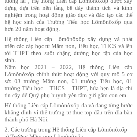
tương lai”, Hệ thống Liên cấp Lômônôxốp được xây
dựng dựa trên nền tảng bề dày thành tích và kinh
nghiệm trong hoạt động giáo dục và đào tạo các thế
hệ học sinh của Trường Tiểu học Lômônôxốp qua
hơn 20 năm hoạt động.
Hệ thống Liên cấp Lômônôxốp xây dựng và phát
triển các cấp học từ Mầm non, Tiểu học, THCS và lên
tới THPT theo suốt chặng đường học tập của học
sinh.
Năm học 2021 – 2022, Hệ thống Liên cấp
Lômônôxốp chính thức hoạt động với quy mô 5 cơ
sở: 03 trường Mầm non, 01 trường Tiểu học, 01
trường Tiểu học – THCS – THPT, hứa hẹn là địa chỉ
tin cậy để Quý phụ huynh yên tâm gửi gắm con em.
Hệ thống Liên cấp Lômônôxốp đã và đang từng bước
khẳng định vị thế trường tư thục top đầu trên địa bàn
thành phố Hà Nội.
2. Các trường trong Hệ thống Liên cấp Lômônôxốp
a) Trường Mầm non Lômônôxốp