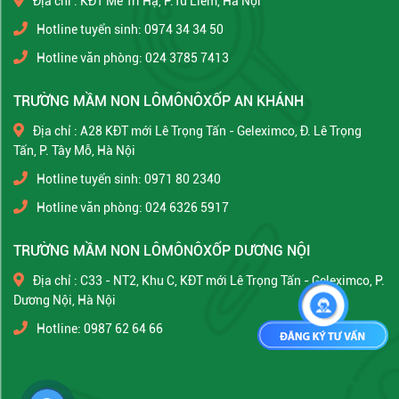
Địa chỉ : KĐT Mễ Trì Hạ, P.Từ Liêm, Hà Nội
Hotline tuyển sinh: 0974 34 34 50
Hotline văn phòng: 024 3785 7413
TRƯỜNG MẦM NON LÔMÔNÔXỐP AN KHÁNH
Địa chỉ : A28 KĐT mới Lê Trọng Tấn - Geleximco, Đ. Lê Trọng
Tấn, P. Tây Mỗ, Hà Nội
Hotline tuyển sinh: 0971 80 2340
Hotline văn phòng: 024 6326 5917
TRƯỜNG MẦM NON LÔMÔNÔXỐP DƯƠNG NỘI
Địa chỉ : C33 - NT2, Khu C, KĐT mới Lê Trọng Tấn - Geleximco, P.
Dương Nội, Hà Nội
Hotline: 0987 62 64 66