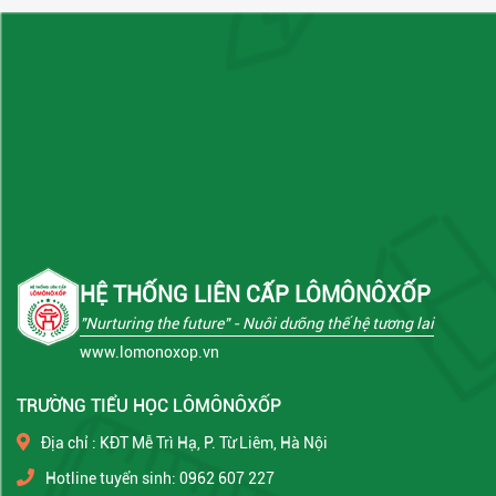
HỆ THỐNG LIÊN CẤP LÔMÔNÔXỐP
"Nurturing the future"
- Nuôi dưỡng thế hệ tương lai
www.lomonoxop.vn
TRƯỜNG TIỂU HỌC LÔMÔNÔXỐP
Địa chỉ : KĐT Mễ Trì Hạ, P. Từ Liêm, Hà Nội
Hotline tuyển sinh: 0962 607 227