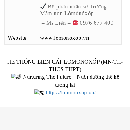
Bộ phận nhân sự Trường
Mầm non Lômônôxốp
– Ms Liên –
0976 677 400
Website
www.lomonoxop.vn
——————–
HỆ THỐNG LIÊN CẤP LÔMÔNÔXỐP (MN-TH-
THCS-THPT)
Nurturing The Future – Nuôi dưỡng thế hệ
tương lai
https://lomonoxop.vn/