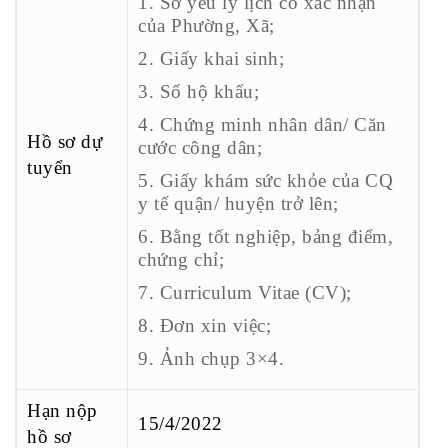
1. Sơ yếu lý lịch có xác nhận
của Phường, Xã;
2. Giấy khai sinh;
3. Sổ hộ khẩu;
4. Chứng minh nhân dân/ Căn
Hồ sơ dự
cước công dân;
tuyển
5. Giấy khám sức khỏe của CQ
y tế quận/ huyện trở lên;
6. Bằng tốt nghiệp, bảng điểm,
chứng chỉ;
7. Curriculum Vitae (CV);
8. Đơn xin việc;
9. Ảnh chụp 3×4.
Hạn nộp
15/4/2022
hồ sơ