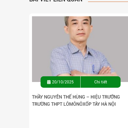
20/10/2025
Chi tiết
THẦY NGUYỄN THẾ HÙNG – HIỆU TRƯỞNG
TRƯỜNG THPT LÔMÔNÔXỐP TÂY HÀ NỘI