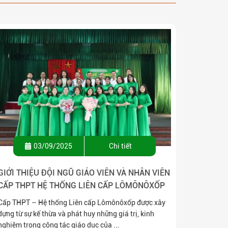
03/09/2025
Chi tiết
GIỚI THIỆU ĐỘI NGŨ GIÁO VIÊN VÀ NHÂN VIÊN
CẤP THPT HỆ THỐNG LIÊN CẤP LÔMÔNÔXỐP
Cấp THPT – Hệ thống Liên cấp Lômônôxốp được xây
dựng từ sự kế thừa và phát huy những giá trị, kinh
nghiệm trong công tác giáo dục của ...