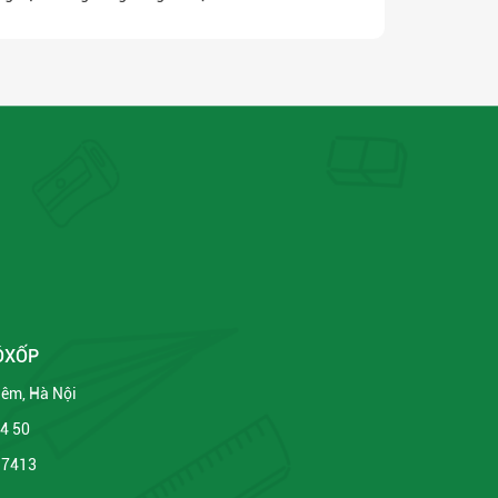
ÔXỐP
Liêm, Hà Nội
34 50
 7413