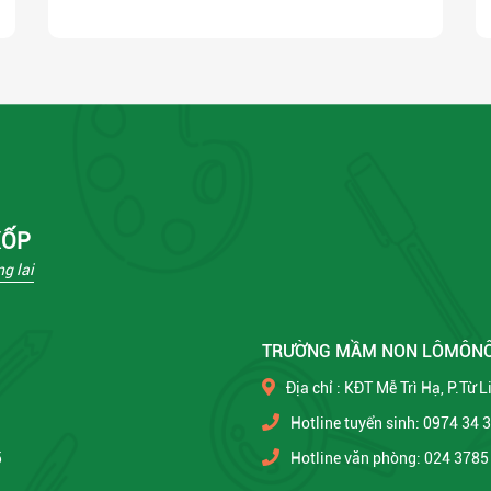
XỐP
g lai
TRƯỜNG MẦM NON LÔMÔN
Địa chỉ : KĐT Mễ Trì Hạ, P.Từ 
Hotline tuyển sinh: 0974 34 
5
Hotline văn phòng: 024 3785