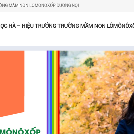
TRƯỜNG MẦM NON LÔMÔNÔXỐP DƯƠNG NỘI
NGỌC HÀ – HIỆU TRƯỞNG TRƯỜNG MẦM NON LÔMÔNÔX