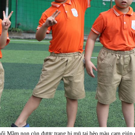
ối Mầm non còn được trang bị mũ tai bèo màu cam giúp c