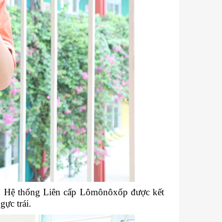
n Hệ thống Liên cấp Lômônôxốp được kết
ực trái.