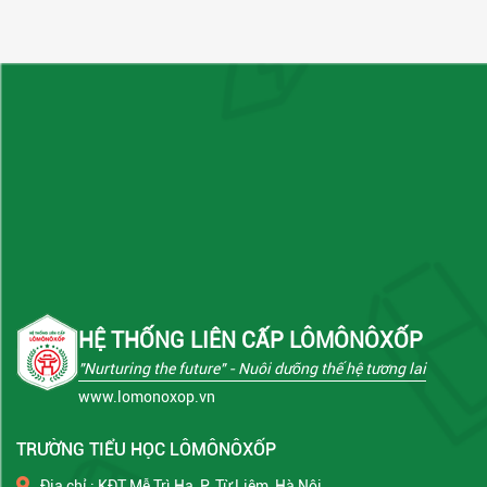
HỆ THỐNG LIÊN CẤP LÔMÔNÔXỐP
"Nurturing the future"
- Nuôi dưỡng thế hệ tương lai
www.lomonoxop.vn
TRƯỜNG TIỂU HỌC LÔMÔNÔXỐP
Địa chỉ : KĐT Mễ Trì Hạ, P. Từ Liêm, Hà Nội