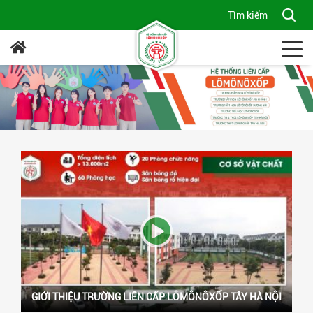
GIỚI THIỆU TRƯỜNG LIÊN CẤP LÔMÔNÔXỐP TÂY HÀ NỘI