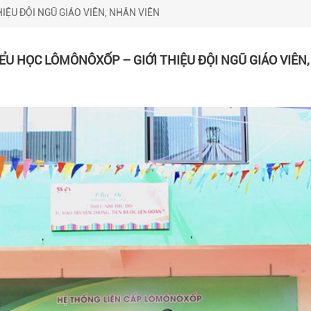
ỆU ĐỘI NGŨ GIÁO VIÊN, NHÂN VIÊN
ỂU HỌC LÔMÔNÔXỐP – GIỚI THIỆU ĐỘI NGŨ GIÁO VIÊN,