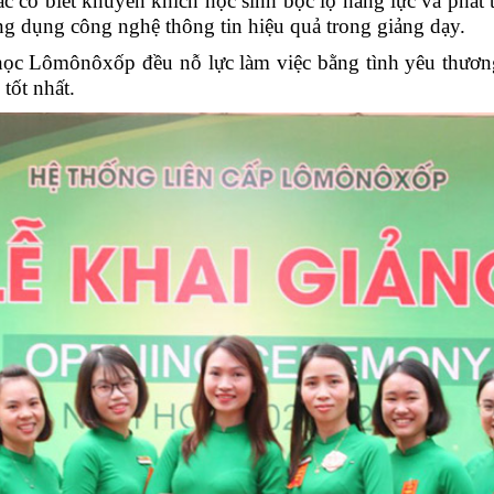
ác cô biết khuyến khích học sinh bộc lộ năng lực và phát t
ng dụng công nghệ thông tin hiệu quả trong giảng dạy.
u học Lômônôxốp đều nỗ lực làm việc bằng tình yêu thươn
tốt nhất.