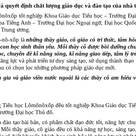
và quyết định chất lượng giáo dục và đào tạo của nhà 
ônôxốp tốt nghiệp Khoa Giáo dục Tiểu học – Trường Đạ
oa Tiếng Anh – Trường Đại học Ngoại ngữ, Đại học Quốc
 Trung ương.
-nô-xốp là
những thầy giáo, cô giáo
có tri
thức,
tâm hồn
 con học sinh thân yêu.
Mỗi thầy cô được bồi dưỡng ch
 chuyên đề kĩ năng sống, kĩ năng giao tiếp, tâm lý trẻ
năng lực và phát triển tư duy sáng tạo, sử dụng thành thạ
p thu có chọn lọc những phương pháp giáo dục mới.
 gia và giáo viên nước ngoài là các thầy cô am hiểu v
ường Tiểu học Lômônôxốp đều tốt nghiệp Khoa Giáo dục T
rường Đại học Thủ đô.
à đào tạo bài bản, có phẩm chất đạo đức tốt, năng lực c
Mỗi thầy giáo, cô giáo đều có khả năng tự học, sáng tạo,