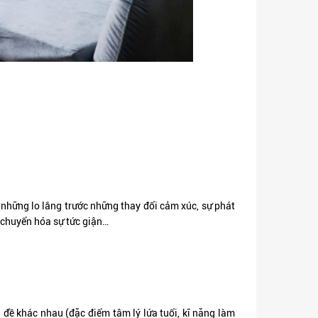
 những lo lắng trước những thay đổi cảm xúc, sự phát
ô, chuyển hóa sự tức giận…
đề khác nhau (đặc điểm tâm lý lứa tuổi, kĩ năng làm