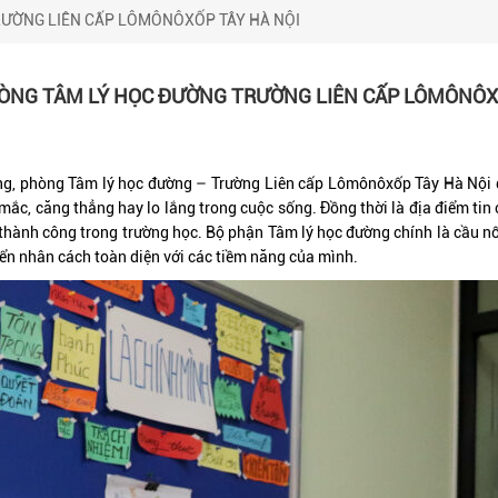
RƯỜNG LIÊN CẤP LÔMÔNÔXỐP TÂY HÀ NỘI
HÒNG TÂM LÝ HỌC ĐƯỜNG TRƯỜNG LIÊN CẤP LÔMÔNÔX
ng, phòng Tâm lý học đường – Trường Liên cấp Lômônôxốp Tây Hà Nội đ
 mắc, căng thẳng hay lo lắng trong cuộc sống. Đồng thời là địa điểm tin
 thành công trong trường học. Bộ phận Tâm lý học đường chính là cầu nối
iển nhân cách toàn diện với các tiềm năng của mình.