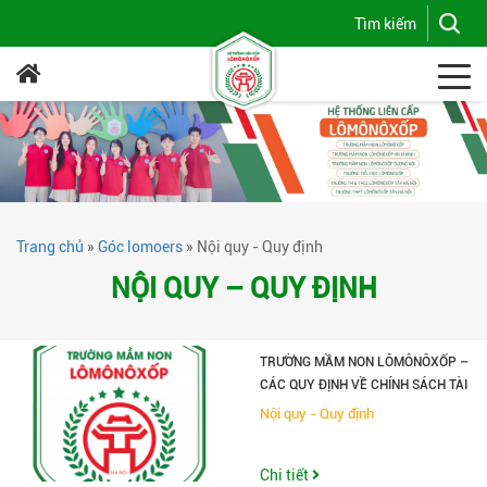
Trang chủ
»
Góc lomoers
»
Nội quy - Quy định
NỘI QUY – QUY ĐỊNH
TRƯỜNG MẦM NON LÔMÔNÔXỐP –
CÁC QUY ĐỊNH VỀ CHÍNH SÁCH TÀI
CHÍNH & THANH TOÁN
Nội quy - Quy định
Chi tiết