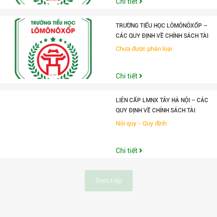
Chi tiết
TRƯỜNG TIỂU HỌC LÔMÔNÔXỐP –
CÁC QUY ĐỊNH VỀ CHÍNH SÁCH TÀI
CHÍNH & THANH TOÁN
Chưa được phân loại
Chi tiết
LIÊN CẤP LMNX TÂY HÀ NỘI – CÁC
QUY ĐỊNH VỀ CHÍNH SÁCH TÀI
CHÍNH & THANH TOÁN
Nội quy - Quy định
Chi tiết
Xem tiếp