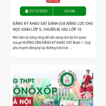
31/12/2025
Chi tiết
ĐĂNG KÝ KHẢO SÁT ĐÁNH GIÁ NĂNG LỰC CHO
HỌC SINH LỚP 9, CHUẨN BỊ VÀO LỚP 10
Rèn tâm lý vững vàng để sẵn sàng cho kỳ thi quan
trọng! HƯỚNG DẪN ĐĂNG KÝ KHẢO SÁT Bước 1: Quý
phụ huynh đăng ký tại đường link trực ...