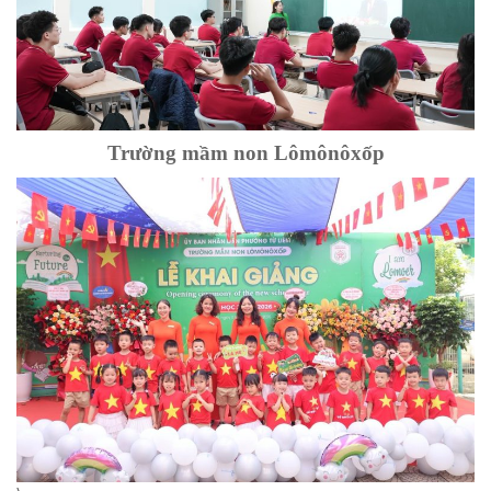
Trường mầm non Lômônôxốp