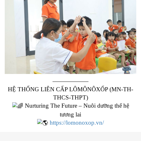
——————
HỆ THỐNG LIÊN CẤP LÔMÔNÔXỐP (MN-TH-
THCS-THPT)
Nurturing The Future – Nuôi dưỡng thế hệ
tương lai
https://lomonoxop.vn/