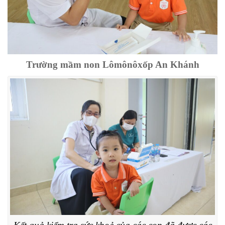
Trường mầm non Lômônôxốp An Khánh