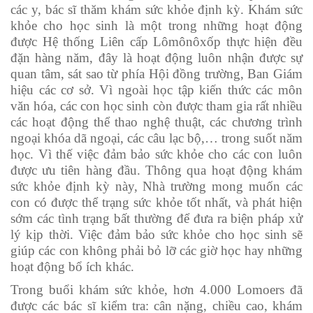
các y, bác sĩ thăm khám sức khỏe định kỳ. Khám sức
khỏe cho học sinh là một trong những hoạt động
được Hệ thống Liên cấp Lômônôxốp thực hiện đều
đặn hàng năm, đây là hoạt động luôn nhận được sự
quan tâm, sát sao từ phía Hội đồng trường, Ban Giám
hiệu các cơ sở. Vì ngoài học tập kiến thức các môn
văn hóa, các con học sinh còn được tham gia rất nhiều
các hoạt động thể thao nghệ thuật, các chương trình
ngoại khóa dã ngoại, các câu lạc bộ,… trong suốt năm
học. Vì thế việc đảm bảo sức khỏe cho các con luôn
được ưu tiên hàng đầu. Thông qua hoạt động khám
sức khỏe định kỳ này, Nhà trường mong muốn các
con có được thể trạng sức khỏe tốt nhất, và phát hiện
sớm các tình trạng bất thường để đưa ra biện pháp xử
lý kịp thời. Việc đảm bảo sức khỏe cho học sinh sẽ
giúp các con không phải bỏ lỡ các giờ học hay những
hoạt động bổ ích khác.
Trong buổi khám sức khỏe, hơn 4.000 Lomoers đã
được các bác sĩ kiểm tra: cân nặng, chiều cao, khám