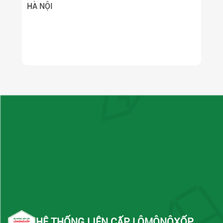
HÀ NỘI
HỆ THỐNG LIÊN CẤP LÔMÔNÔXỐP