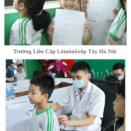
Trường Liên Cấp Lômônôxốp Tây Hà Nội