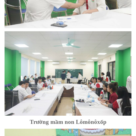
Trường mầm non Lômônôxốp