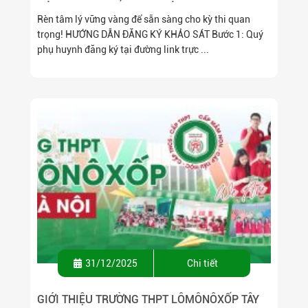
Rèn tâm lý vững vàng để sẵn sàng cho kỳ thi quan
trọng! HƯỚNG DẪN ĐĂNG KÝ KHẢO SÁT Bước 1: Quý
phụ huynh đăng ký tại đường link trực ...
31/12/2025
Chi tiết
GIỚI THIỆU TRƯỜNG THPT LÔMÔNÔXỐP TÂY