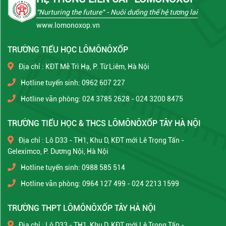
"Nurturing the future"
- Nuôi dưỡng thế hệ tương lai
www.lomonoxop.vn
TRƯỜNG TIỂU HỌC LÔMÔNÔXỐP
Địa chỉ : KĐT Mễ Trì Hạ, P. Từ Liêm, Hà Nội
Hotline tuyển sinh: 0962 607 227
Hotline văn phòng: 024 3785 2628 - 024 3200 8475
TRƯỜNG TIỂU HỌC & THCS LÔMÔNÔXỐP TÂY HÀ NỘI
Địa chỉ : Lô D33 - TH1, Khu D, KĐT mới Lê Trọng Tấn -
Geleximco, P. Dương Nội, Hà Nội
Hotline tuyển sinh: 0988 585 514
Hotline văn phòng: 0964 127 499 - 024 2213 1599
TRƯỜNG THPT LÔMÔNÔXỐP TÂY HÀ NỘI
Địa chỉ : Lô D33 - TH1, Khu D, KĐT mới Lê Trọng Tấn -