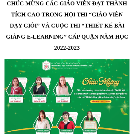
CHÚC MỪNG CÁC GIÁO VIÊN ĐẠT THÀNH
TÍCH CAO TRONG HỘI THI “GIÁO VIÊN
DẠY GIỎI” VÀ CUỘC THI “THIẾT KẾ BÀI
GIẢNG E-LEARNING” CẤP QUẬN NĂM HỌC
2022-2023