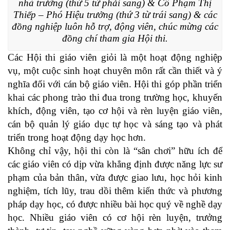
nhà trường (thứ 5 từ phải sang) & Cô Phạm Thị
Thiếp – Phó Hiệu trưởng (thứ 3 từ trái sang) & các
đồng nghiệp luôn hỗ trợ, động viên, chúc mừng các
đồng chí tham gia Hội thi.
Các Hội thi giáo viên giỏi là một hoạt động nghiệp
vụ, một cuộc sinh hoạt chuyên môn rất cần thiết và ý
nghĩa đối với cán bộ giáo viên. Hội thi góp phần triển
khai các phong trào thi đua trong trường học, khuyến
khích, động viên, tạo cơ hội và rèn luyện giáo viên,
cán bộ quản lý giáo dục tự học và sáng tạo và phát
triển trong hoạt động dạy học hơn.
Không chỉ vậy, hội thi còn là “sân chơi” hữu ích để
các giáo viên có dịp vừa khẳng định được năng lực sư
phạm của bản thân, vừa được giao lưu, học hỏi kinh
nghiệm, tích lũy, trau dồi thêm kiến thức và phương
pháp dạy học, có được nhiều bài học quý về nghề dạy
học. Nhiều giáo viên có cơ hội rèn luyện, trưởng