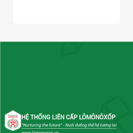
HỆ THỐNG LIÊN CẤP LÔMÔNÔXỐP
"Nurturing the future"
- Nuôi dưỡng thế hệ tương lai
www.lomonoxop.vn