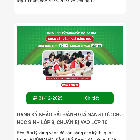
lớp 10 năm học 2026-2027 với chỉ tiêu 7 ...
31/12/2025
Chi tiết
ĐĂNG KÝ KHẢO SÁT ĐÁNH GIÁ NĂNG LỰC CHO
HỌC SINH LỚP 9, CHUẨN BỊ VÀO LỚP 10
Rèn tâm lý vững vàng để sẵn sàng cho kỳ thi quan
trọng! HƯỚNG DẪN ĐĂNG KÝ KHẢO SÁT Bước 1: Quý