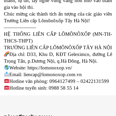
thành, tự tin, tay nghề vững vàng hơn nhờ vào tham
gia vào hội thi.
Chúc mừng các thành tích ấn tượng của các giáo viên
Trường Liên cấp Lômônôxốp Tây Hà Nội!
——————–
HỆ THỐNG LIÊN CẤP LÔMÔNÔXỐP (MN-TH-
THCS-THPT)
TRƯỜNG LIÊN CẤP LÔMÔNÔXỐP TÂY HÀ NỘI
Địa chỉ: D33, Khu D, KĐT Geleximco, đường Lê
Trọng Tấn, p.Dương Nội, q.Hà Đông, Hà Nội.
Website: https://lomonoxop.vn/
Email: liencap@lomonoxop.com.vn
Hotline văn phòng: 0964127499 – 02422131599
Hotline tuyển sinh: 0988 58 55 14