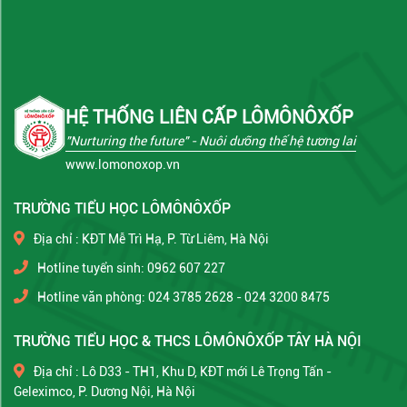
HỆ THỐNG LIÊN CẤP LÔMÔNÔXỐP
"Nurturing the future"
- Nuôi dưỡng thế hệ tương lai
www.lomonoxop.vn
TRƯỜNG TIỂU HỌC LÔMÔNÔXỐP
Địa chỉ : KĐT Mễ Trì Hạ, P. Từ Liêm, Hà Nội
Hotline tuyển sinh: 0962 607 227
Hotline văn phòng: 024 3785 2628 - 024 3200 8475
TRƯỜNG TIỂU HỌC & THCS LÔMÔNÔXỐP TÂY HÀ NỘI
Địa chỉ : Lô D33 - TH1, Khu D, KĐT mới Lê Trọng Tấn -
Geleximco, P. Dương Nội, Hà Nội