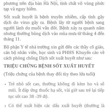
phương trên địa bàn Hà Nội, tính chất vô vùng phức
tạp và nguy hiểm.
Sốt xuất huyết là bệnh truyền nhiễm, cấp tính gây
dịch do virus gây ra. Bệnh lây từ người bệnh sang
người lành do muỗi vằn đốt. Bệnh xảy ra quanh năm
nhưng thường bùng dịch vào mùa mưa từ tháng 4 đến
tháng 11.
Bộ phận Y tế nhà trường xin gửi đến các thầy cô giáo,
cán bộ nhân viên, học sinh và PHHS Khuyến cáo về
cách phòng chống Dịch sốt xuất huyết như sau:
TRIỆU CHỨNG BỆNH SỐT XUẤT HUYẾT
(Triệu chứng của bệnh thay đổi tùy theo lứa tuổi
)
Trẻ nhỏ sốt cao, thường không đi kèm ho và sổ
mũi. Ít đáp ứng thuốc hạ sốt, vài giờ sau trẻ lại tiếp
tục sốt cao 38 -39 độ.
Có thể xuất hiện các dấu xuất huyết (thường là