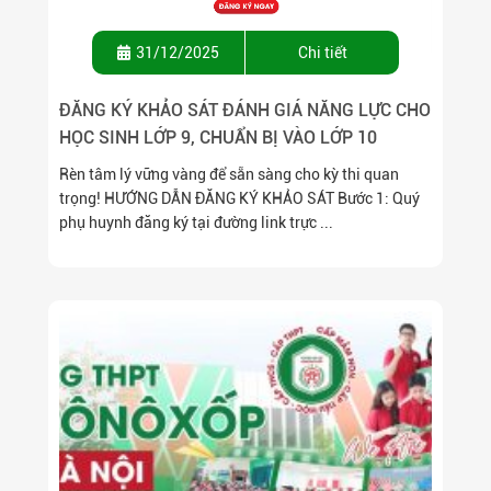
31/12/2025
Chi tiết
ĐĂNG KÝ KHẢO SÁT ĐÁNH GIÁ NĂNG LỰC CHO
HỌC SINH LỚP 9, CHUẨN BỊ VÀO LỚP 10
Rèn tâm lý vững vàng để sẵn sàng cho kỳ thi quan
trọng! HƯỚNG DẪN ĐĂNG KÝ KHẢO SÁT Bước 1: Quý
phụ huynh đăng ký tại đường link trực ...