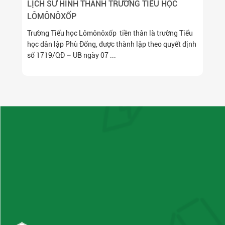
LỊCH SỬ HÌNH THÀNH TRƯỜNG TIỂU HỌC
LÔMÔNÔXỐP
Trường Tiểu học Lômônôxốp tiền thân là trường Tiểu
học dân lập Phù Đổng, được thành lập theo quyết định
số 1719/QĐ – UB ngày 07 ...