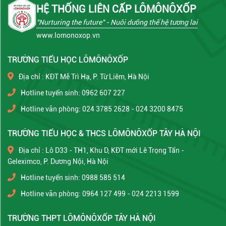
HỆ THỐNG LIÊN CẤP LÔMÔNÔXỐP
"Nurturing the future"
- Nuôi dưỡng thế hệ tương lai
www.lomonoxop.vn
TRƯỜNG TIỂU HỌC LÔMÔNÔXỐP
Địa chỉ : KĐT Mễ Trì Hạ, P. Từ Liêm, Hà Nội
Hotline tuyển sinh: 0962 607 227
Hotline văn phòng: 024 3785 2628 - 024 3200 8475
TRƯỜNG TIỂU HỌC & THCS LÔMÔNÔXỐP TÂY HÀ NỘI
Địa chỉ : Lô D33 - TH1, Khu D, KĐT mới Lê Trọng Tấn -
Geleximco, P. Dương Nội, Hà Nội
Hotline tuyển sinh: 0988 585 514
Hotline văn phòng: 0964 127 499 - 024 2213 1599
TRƯỜNG THPT LÔMÔNÔXỐP TÂY HÀ NỘI