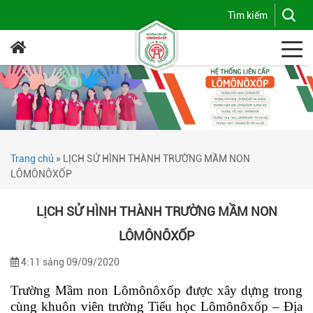
Trang chủ
»
LỊCH SỬ HÌNH THÀNH TRƯỜNG MẦM NON
LÔMÔNÔXỐP
LỊCH SỬ HÌNH THÀNH TRƯỜNG MẦM NON
LÔMÔNÔXỐP
4:11 sáng 09/09/2020
Trường Mầm non Lômônôxốp được xây dựng trong
cùng khuôn viên trường Tiểu học Lômônôxốp – Địa