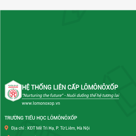
HỆ THỐNG LIÊN CẤP LÔMÔNÔXỐP
"Nurturing the future"
- Nuôi dưỡng thế hệ tương lai
www.lomonoxop.vn
TRƯỜNG TIỂU HỌC LÔMÔNÔXỐP
Địa chỉ : KĐT Mễ Trì Hạ, P. Từ Liêm, Hà Nội