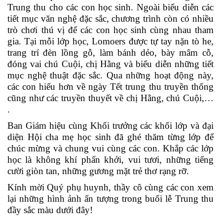
Trung thu cho các con học sinh. Ngoài biểu diễn các
tiết mục văn nghệ đặc sắc, chương trình còn có nhiều
trò chơi thú vị để các con học sinh cùng nhau tham
gia. Tại mỗi lớp học, Lomoers được tự tay nặn tò he,
trang trí đèn lồng gỗ, làm bánh dẻo, bày mâm cỗ,
đóng vai chú Cuội, chị Hằng và biểu diễn những tiết
mục nghệ thuật đặc sắc. Qua những hoạt động này,
các con hiểu hơn về ngày Tết trung thu truyền thống
cũng như các truyền thuyết về chị Hằng, chú Cuội,…
.
Ban Giám hiệu cùng Khối trưởng các khối lớp và đại
diện Hội cha mẹ học sinh đã ghé thăm từng lớp để
chúc mừng và chung vui cùng các con. Khắp các lớp
học là không khí phấn khởi, vui tươi, những tiếng
cười giòn tan, những gương mặt trẻ thơ rạng rỡ.
Kính mời Quý phụ huynh, thầy cô cùng các con xem
lại những hình ảnh ấn tượng trong buổi lễ Trung thu
đầy sắc màu dưới đây!