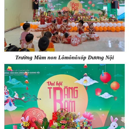
Trường Mầm non Lômônôxốp Dương Nội