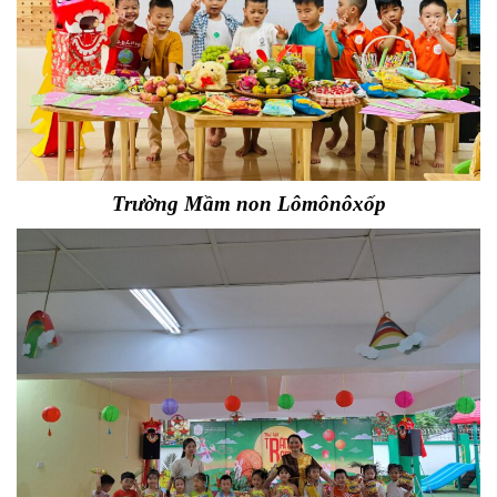
Trường Mầm non Lômônôxốp