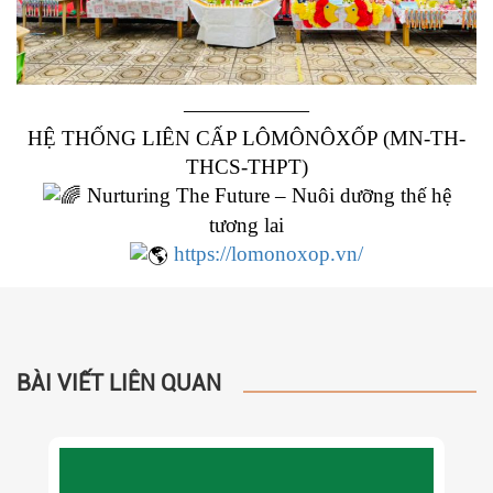
——————
HỆ THỐNG LIÊN CẤP LÔMÔNÔXỐP (MN-TH-
THCS-THPT)
Nurturing The Future – Nuôi dưỡng thế hệ
tương lai
https://lomonoxop.vn/
BÀI VIẾT LIÊN QUAN