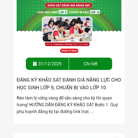
31/12/2025
Chi tiết
ĐĂNG KÝ KHẢO SÁT ĐÁNH GIÁ NĂNG LỰC CHO
HỌC SINH LỚP 9, CHUẨN BỊ VÀO LỚP 10
Rèn tâm lý vững vàng để sẵn sàng cho kỳ thi quan
trọng! HƯỚNG DẪN ĐĂNG KÝ KHẢO SÁT Bước 1: Quý
phụ huynh đăng ký tại đường link trực ...