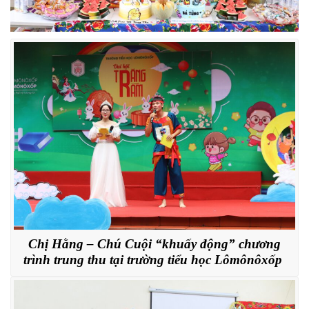
Chị Hằng – Chú Cuội “khuấy động” chương
trình trung thu tại trường tiểu học Lômônôxốp