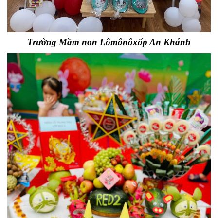
Trường Mầm non Lômônôxốp An Khánh