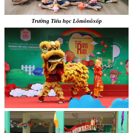
Trường Tiểu học Lômônôxốp