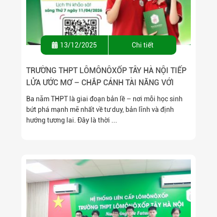
13/12/2025
Chi tiết
TRƯỜNG THPT LÔMÔNÔXỐP TÂY HÀ NỘI TIẾP
LỬA ƯỚC MƠ – CHẮP CÁNH TÀI NĂNG VỚI
HỌC BỔNG 100% HỌC PHÍ CẤP THPT NIÊN
Ba năm THPT là giai đoạn bản lề – nơi mỗi học sinh
KHÓA 2026 – 2029, DÀNH CHO 2K11.
bứt phá mạnh mẽ nhất về tư duy, bản lĩnh và định
hướng tương lai. Đây là thời ...