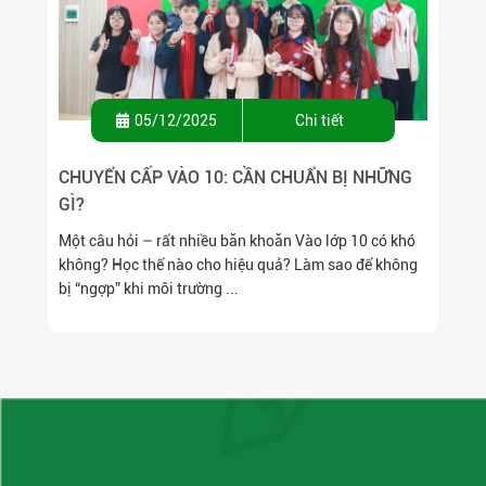
05/12/2025
Chi tiết
CHUYỂN CẤP VÀO 10: CẦN CHUẨN BỊ NHỮNG
GÌ?
Một câu hỏi – rất nhiều băn khoăn Vào lớp 10 có khó
không? Học thế nào cho hiệu quả? Làm sao để không
bị “ngợp” khi môi trường ...