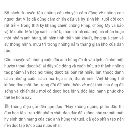
…..
Bộ sách là tuyển tập những câu chuyện cảm động về những con
người đất Việt đã dũng cảm chiến đấu và hy sinh khi tuổi đời còn
rất trẻ – trong thời kỳ kháng chiến chống Pháp, chống Mỹ và bảo
vệ Tổ quốc. Mỗi tập sách sẽ kể lại hành trình của một cá nhân hoặc
một nhóm anh hùng, tái hiện tinh thần bất khuất, lòng quả cảm và
sự thông minh, mưu trí trong những năm tháng gian khó của dân
tộc.
Câu chuyện về những cuộc đời anh hùng đã đi vào lịch sử như một
huyền thoại được kể lại đầy xúc động và cuốn hút, trở thành những
tác phẩm văn học nổi tiếng được tái bản rất nhiều lần, thuộc danh
sách những cuốn sách mà học sinh, thanh niên Việt không thể
không đọc một lần trong đời để hiểu thêm về một thời cha ông đã
sống và chiến đấu mới có được hòa bình, độc lập, hạnh phúc cho
thế hệ hôm nay.
Thông điệp gửi đến bạn đọc: “Hãy không ngừng phấn đấu thi
đua học tập, trau dồi phẩm chất đạo đức để không phụ sự mất mát
hy sinh tính mạng của các anh hùng trẻ tuổi, đã góp phần tạo nên
nền độc lập tự do của nước nhà”.