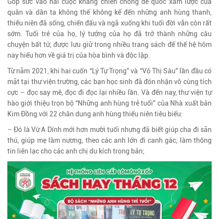
Góp sức vào hai cuộc kháng chiến chống đế quốc xâm lược của
quân và dân ta không thể không kể đến những anh hùng thanh,
thiếu niên đã sống, chiến đấu và ngã xuống khi tuổi đời vẫn còn rất
sớm. Tuổi trẻ của họ, lý tưởng của họ đã trở thành những câu
chuyện bất tử, được lưu giữ trong nhiều trang sách để thế hệ hôm
nay hiểu hơn về giá trị của hòa bình và độc lập.
Từ năm 2021, khi hai cuốn “Lý Tự Trọng” và “Võ Thị Sáu” lần đầu có
mặt tại thư viện trường, các bạn học sinh đã đón nhận vô cùng tích
cực – đọc say mê, đọc đi đọc lại nhiều lần. Và đến nay, thư viện tự
hào giới thiệu trọn bộ “Những anh hùng trẻ tuổi” của Nhà xuất bản
Kim Đồng với 22 chân dung anh hùng thiếu niên tiêu biểu:
– Đó là Vừ A Dính mới hơn mười tuổi nhưng đã biết giúp cha đi săn
thú, giúp mẹ làm nương, theo các anh lớn đi canh gác, làm thông
tin liên lạc cho các anh chị du kích trong bản;