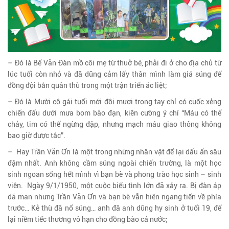
– Đó là Bế Văn Đàn mồ côi mẹ từ thuở bé, phải đi ở cho địa chủ từ
lúc tuổi còn nhỏ và đã dũng cảm lấy thân mình làm giá súng để
đồng đội bắn quân thù trong một trận triến ác liệt;
– Đó là Mười cô gái tuổi mới đôi mươi trong tay chỉ có cuốc xẻng
chiến đấu dưới mưa bom bão đạn, kiên cường ý chí “Máu có thể
chảy, tim có thể ngừng đập, nhưng mạch máu giao thông không
bao giờ được tắc”.
– Hay Trần Văn Ơn là một trong những nhân vật để lại dấu ấn sâu
đậm nhất. Anh không cầm súng ngoài chiến trường, là một học
sinh ngoan sống hết mình vì bạn bè và phong trào học sinh – sinh
viên. Ngày 9/1/1950, một cuộc biểu tình lớn đã xảy ra. Bị đàn áp
dã man nhưng Trần Văn Ơn và bạn bè vẫn hiên ngang tiến về phía
trước… Kẻ thù đã nổ súng… anh đã anh dũng hy sinh ở tuổi 19, để
lại niềm tiếc thương vô hạn cho đồng bào cả nước;