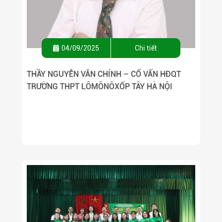
04/09/2025
Chi tiết
THẦY NGUYỄN VĂN CHÍNH – CỐ VẤN HĐQT
TRƯỜNG THPT LÔMÔNÔXỐP TÂY HÀ NỘI