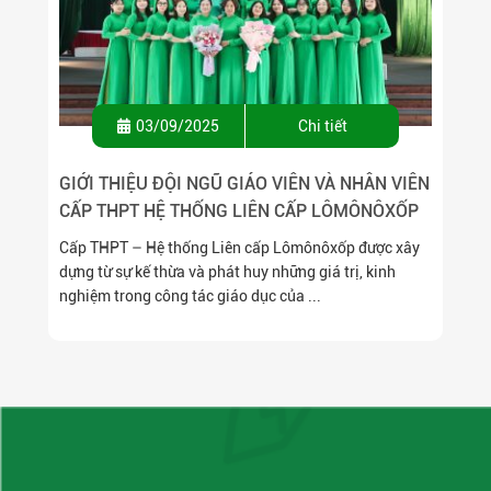
03/09/2025
Chi tiết
GIỚI THIỆU ĐỘI NGŨ GIÁO VIÊN VÀ NHÂN VIÊN
CẤP THPT HỆ THỐNG LIÊN CẤP LÔMÔNÔXỐP
Cấp THPT – Hệ thống Liên cấp Lômônôxốp được xây
dựng từ sự kế thừa và phát huy những giá trị, kinh
nghiệm trong công tác giáo dục của ...