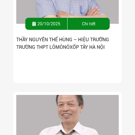
20/10/2025
Chi tiết
THẦY NGUYỄN THẾ HÙNG – HIỆU TRƯỞNG
TRƯỜNG THPT LÔMÔNÔXỐP TÂY HÀ NỘI