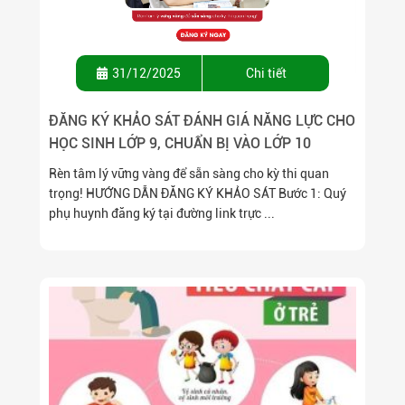
31/12/2025
Chi tiết
ĐĂNG KÝ KHẢO SÁT ĐÁNH GIÁ NĂNG LỰC CHO
HỌC SINH LỚP 9, CHUẨN BỊ VÀO LỚP 10
Rèn tâm lý vững vàng để sẵn sàng cho kỳ thi quan
trọng! HƯỚNG DẪN ĐĂNG KÝ KHẢO SÁT Bước 1: Quý
phụ huynh đăng ký tại đường link trực ...