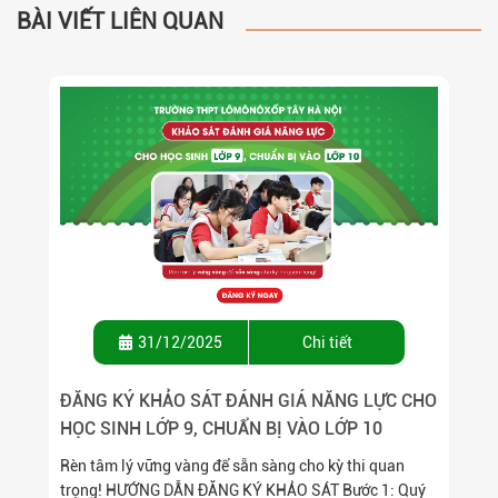
BÀI VIẾT LIÊN QUAN
31/12/2025
Chi tiết
ĐĂNG KÝ KHẢO SÁT ĐÁNH GIÁ NĂNG LỰC CHO
HỌC SINH LỚP 9, CHUẨN BỊ VÀO LỚP 10
Rèn tâm lý vững vàng để sẵn sàng cho kỳ thi quan
trọng! HƯỚNG DẪN ĐĂNG KÝ KHẢO SÁT Bước 1: Quý