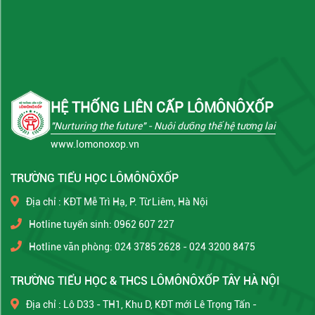
HỆ THỐNG LIÊN CẤP LÔMÔNÔXỐP
"Nurturing the future"
- Nuôi dưỡng thế hệ tương lai
www.lomonoxop.vn
TRƯỜNG TIỂU HỌC LÔMÔNÔXỐP
Địa chỉ : KĐT Mễ Trì Hạ, P. Từ Liêm, Hà Nội
Hotline tuyển sinh: 0962 607 227
Hotline văn phòng: 024 3785 2628 - 024 3200 8475
TRƯỜNG TIỂU HỌC & THCS LÔMÔNÔXỐP TÂY HÀ NỘI
Địa chỉ : Lô D33 - TH1, Khu D, KĐT mới Lê Trọng Tấn -