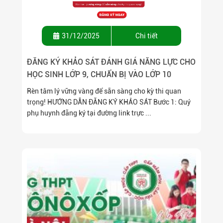
31/12/2025
Chi tiết
ĐĂNG KÝ KHẢO SÁT ĐÁNH GIÁ NĂNG LỰC CHO
HỌC SINH LỚP 9, CHUẨN BỊ VÀO LỚP 10
Rèn tâm lý vững vàng để sẵn sàng cho kỳ thi quan
trọng! HƯỚNG DẪN ĐĂNG KÝ KHẢO SÁT Bước 1: Quý
phụ huynh đăng ký tại đường link trực ...