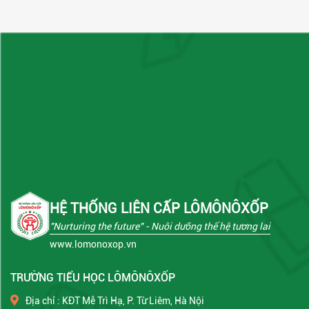
HỆ THỐNG LIÊN CẤP LÔMÔNÔXỐP
"Nurturing the future"
- Nuôi dưỡng thế hệ tương lai
www.lomonoxop.vn
TRƯỜNG TIỂU HỌC LÔMÔNÔXỐP
Địa chỉ : KĐT Mễ Trì Hạ, P. Từ Liêm, Hà Nội