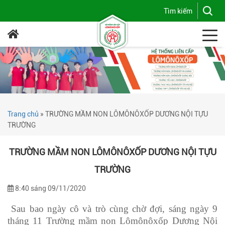
Trang chủ
»
TRƯỜNG MẦM NON LÔMÔNÔXỐP DƯƠNG NỘI TỰU
TRƯỜNG
TRƯỜNG MẦM NON LÔMÔNÔXỐP DƯƠNG NỘI TỰU
TRƯỜNG
8:40 sáng 09/11/2020
Sau bao ngày cô và trò cùng chờ đợi, sáng ngày 9
tháng 11 Trường mầm non Lômônôxốp Dương Nội