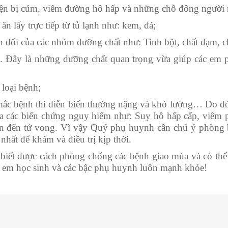
iện bị cúm, viêm đường hô hấp và những chỗ đông người ng
n lấy trực tiếp từ tủ lạnh như: kem, đá;
 đối của các nhóm dưỡng chất như: Tinh bột, chất đạm, ch
 Đây là những dưỡng chất quan trọng vừa giúp các em phát
loại bệnh;
i mắc bệnh thì diễn biến thường nặng và khó lường… Do đ
y ra các biến chứng nguy hiểm như: Suy hô hấp cấp, viêm 
dẫn đến tử vong. Vì vậy Quý phụ huynh cần chú ý phòng 
nhất để khám và điều trị kịp thời.
iết được cách phòng chống các bệnh giao mùa và có thể 
 em học sinh và các bậc phụ huynh luôn mạnh khỏe!