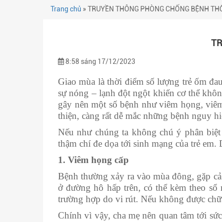
Trang chủ
»
TRUYỀN THÔNG PHÒNG CHỐNG BỆNH THỜ
TR
8:58 sáng 17/12/2023
Giao mùa là thời điểm số lượng trẻ ốm đau
sự nóng – lạnh đột ngột khiến cơ thể không
gây nên một số bệnh như viêm họng, viêm
thiện, càng rất dễ mắc những bệnh nguy h
Nếu như chúng ta không chú ý phân biệt 
thậm chí đe dọa tới sinh mạng của trẻ em.
1.
Viêm họng cấp
Bệnh thường xảy ra vào mùa đông, gặp cả ở
ở đường hô hấp trên, có thể kèm theo sổ
trường hợp do vi rút. Nếu không được chữa
Chính vì vậy, cha mẹ nên quan tâm tới sức 