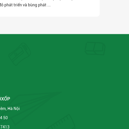
đỏ phát triển và bùng phát ...
ÔXỐP
Liêm, Hà Nội
34 50
 7413