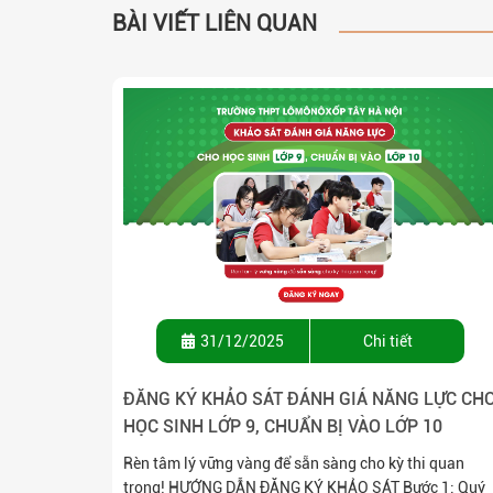
BÀI VIẾT LIÊN QUAN
31/12/2025
Chi tiết
ĐĂNG KÝ KHẢO SÁT ĐÁNH GIÁ NĂNG LỰC CH
HỌC SINH LỚP 9, CHUẨN BỊ VÀO LỚP 10
Rèn tâm lý vững vàng để sẵn sàng cho kỳ thi quan
trọng! HƯỚNG DẪN ĐĂNG KÝ KHẢO SÁT Bước 1: Quý