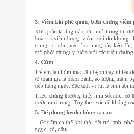
3. Viêm khí phế quản, biến chứng viêm 
Khí quản là ống dẫn lớn nhất trong hệ thố
hoặc bị viêm họng, viêm mũi do không ch
trong, ho nhẹ, nếu tình trạng này kéo dài
mô phổi rất nguy hiểm với các triệu chứng 
4.
Cúm
Trẻ em là nhóm mắc căn bệnh này nhiều do
tố tham gia là mầm bệnh, số lượng mầm bện
tiếp hàng ngày, đặc tính vi rút là sinh sôi
Triệu chứng thường thấy như sốt nhẹ, có t
nước mũi trong. Tùy theo sức đề kháng của
5.
Để phòng bệnh chúng ta cần
– Giữ ấm cơ thể khi thời tiết trở lạnh, nhấ
ngực, cổ, đầu;