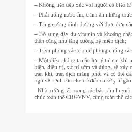
– Không nên tiếp xúc với người có biểu h
– Phải uống nước ấm, tránh ăn những thức ă
– Tăng cường dinh dưỡng với thực đơn cân
– Bổ sung đầy đủ vitamin và khoáng chất.
thần cũng như tăng cường hệ miễn dịch;
– Tiêm phòng vắc xin để phòng chống các 
– Một điều chúng ta cần lưu ý trẻ em kh
hiện, điều trị, xử trí sớm và đúng, sẽ xả
tràn khí, tràn dịch màng phổi và có thể 
ngờ về bệnh cần cho trẻ đến cơ sở y tế gần 
Nhà trường rất mong các bậc phụ huynh b
chúc toàn thể CBGVNV, cùng toàn thể các