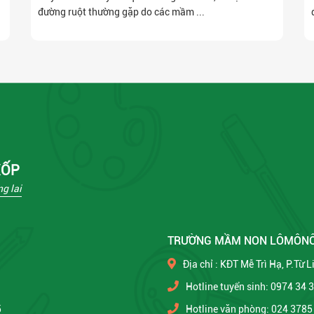
đường ruột thường gặp do các mầm ...
XỐP
g lai
TRƯỜNG MẦM NON LÔMÔN
Địa chỉ : KĐT Mễ Trì Hạ, P.Từ 
Hotline tuyển sinh: 0974 34 
5
Hotline văn phòng: 024 3785