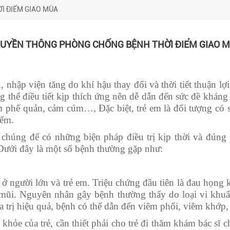
I ĐIỂM GIAO MÙA
UYỀN THÔNG PHÒNG CHỐNG BỆNH THỜI ĐIỂM GIAO 
, nhập viện tăng do khí hậu thay đổi và thời tiết thuận l
 thể điều tiết kịp thích ứng nên dễ dẫn đến sức đề kháng b
 phế quản, cảm cúm…, Đặc biệt, trẻ em là đối tượng có 
iểm.
chúng để có những biện pháp điều trị kịp thời và đúng 
 Dưới đây là một số bệnh thường gặp như:
 người lớn và trẻ em. Triệu chứng đầu tiên là đau họng kh
 mũi. Nguyên nhân gây bệnh thường thấy do loại vi khuẩ
 trị hiệu quả, bệnh có thể dẫn đến viêm phổi, viêm khớp, 
khỏe của trẻ, cần thiết phải cho trẻ đi thăm khám bác sĩ 