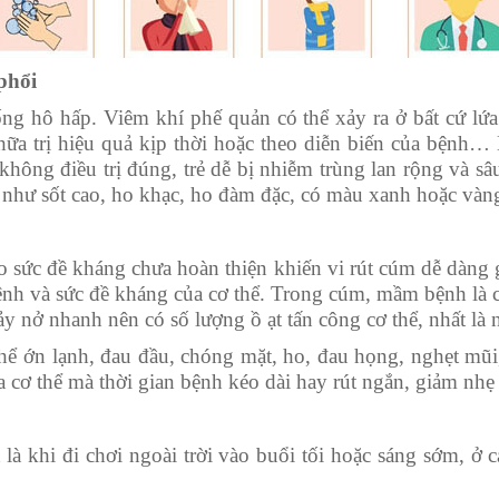
phổi
ng hô hấp. Viêm khí phế quản có thể xảy ra ở bất cứ lứa t
ữa trị hiệu quả kịp thời hoặc theo diễn biến của bệnh… 
, không điều trị đúng, trẻ dễ bị nhiễm trùng lan rộng và 
như sốt cao, ho khạc, ho đàm đặc, có màu xanh hoặc vàng, 
 sức đề kháng chưa hoàn thiện khiến vi rút cúm dễ dàng g
h và sức đề kháng của cơ thể. Trong cúm, mầm bệnh là các 
 nảy nở nhanh nên có số lượng ồ ạt tấn công cơ thể, nhất là
hể ớn lạnh, đau đầu, chóng mặt, ho, đau họng, nghẹt mũi, 
 cơ thể mà thời gian bệnh kéo dài hay rút ngắn, giảm nh
t là khi đi chơi ngoài trời vào buổi tối hoặc sáng sớm, ở 