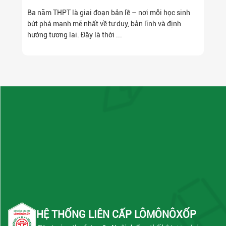
HỌC BỔNG 100% HỌC PHÍ CẤP THPT NIÊN
Ba năm THPT là giai đoạn bản lề – nơi mỗi học sinh
KHÓA 2026 – 2029, DÀNH CHO 2K11.
bứt phá mạnh mẽ nhất về tư duy, bản lĩnh và định
hướng tương lai. Đây là thời ...
HỆ THỐNG LIÊN CẤP LÔMÔNÔXỐP