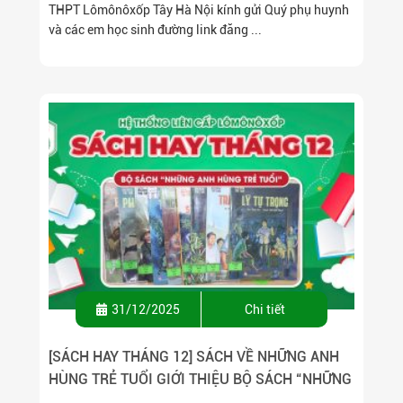
THPT Lômônôxốp Tây Hà Nội kính gửi Quý phụ huynh
và các em học sinh đường link đăng ...
31/12/2025
Chi tiết
[SÁCH HAY THÁNG 12] SÁCH VỀ NHỮNG ANH
HÙNG TRẺ TUỔI GIỚI THIỆU BỘ SÁCH “NHỮNG
ANH HÙNG TRẺ TUỔI”