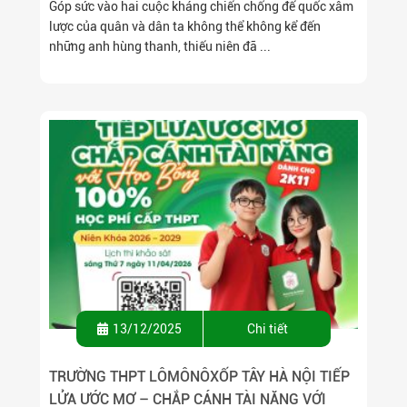
Góp sức vào hai cuộc kháng chiến chống đế quốc xâm
lược của quân và dân ta không thể không kể đến
những anh hùng thanh, thiếu niên đã ...
13/12/2025
Chi tiết
TRƯỜNG THPT LÔMÔNÔXỐP TÂY HÀ NỘI TIẾP
LỬA ƯỚC MƠ – CHẮP CÁNH TÀI NĂNG VỚI