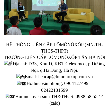
——————–
HỆ THỐNG LIÊN CẤP LÔMÔNÔXỐP (MN-TH-
THCS-THPT)
TRƯỜNG LIÊN CẤP LÔMÔNÔXỐP TÂY HÀ NỘI
Địa chỉ: D33, Khu D, KĐT Geleximco, p.Dương
Nội, q.Hà Đông, Hà Nội.
Email: liencap@lomonoxop.com.vn
Hotline văn phòng: 0964127499 –
02422131599
Hotline tuyển sinh TH&THCS: 0988 58 55 14
(zalo)