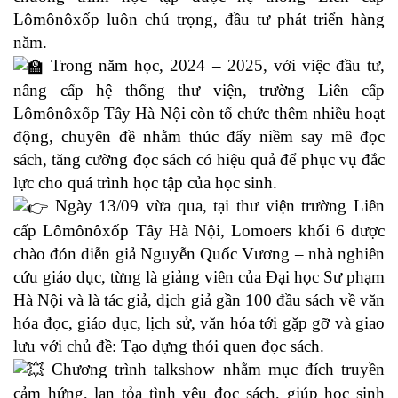
Lômônôxốp luôn chú trọng, đầu tư phát triển hàng
năm.
Trong năm học, 2024 – 2025, với việc đầu tư,
nâng cấp hệ thống thư viện, trường Liên cấp
Lômônôxốp Tây Hà Nội còn tổ chức thêm nhiều hoạt
động, chuyên đề nhằm thúc đẩy niềm say mê đọc
sách, tăng cường đọc sách có hiệu quả để phục vụ đắc
lực cho quá trình học tập của học sinh.
Ngày 13/09 vừa qua, tại thư viện trường Liên
cấp Lômônôxốp Tây Hà Nội, Lomoers khối 6 được
chào đón diễn giả Nguyễn Quốc Vương – nhà nghiên
cứu giáo dục, từng là giảng viên của Đại học Sư phạm
Hà Nội và là tác giả, dịch giả gần 100 đầu sách về văn
hóa đọc, giáo dục, lịch sử, văn hóa tới gặp gỡ và giao
lưu với chủ đề: Tạo dựng thói quen đọc sách.
Chương trình talkshow nhằm mục đích truyền
cảm hứng, lan tỏa tình yêu đọc sách, giúp học sinh