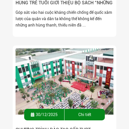
HÙNG TRẺ TUỔI GIỚI THIỆU BỘ SÁCH “NHỮNG
ANH HÙNG TRẺ TUỔI”
Góp sức vào hai cuộc kháng chiến chống đế quốc xâm
lược của quân và dân ta không thể không kể đến
những anh hùng thanh, thiếu niên đã ...
30/12/2025
Chi tiết