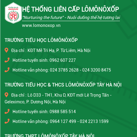
HỆ THỐNG LIÊN CẤP LÔMÔNÔXỐP
"Nurturing the future"
- Nuôi dưỡng thế hệ tương lai
www.lomonoxop.vn
TRƯỜNG TIỂU HỌC LÔMÔNÔXỐP
Địa chỉ : KĐT Mễ Trì Hạ, P. Từ Liêm, Hà Nội
Hotline tuyển sinh: 0962 607 227
Hotline văn phòng: 024 3785 2628 - 024 3200 8475
TRƯỜNG TIỂU HỌC & THCS LÔMÔNÔXỐP TÂY HÀ NỘI
Địa chỉ : Lô D33 - TH1, Khu D, KĐT mới Lê Trọng Tấn -
Geleximco, P. Dương Nội, Hà Nội
Hotline tuyển sinh: 0988 585 514
Hotline văn phòng: 0964 127 499 - 024 2213 1599
TRƯỜNG THPT LÔMÔNÔXỐP TÂY HÀ NỘI