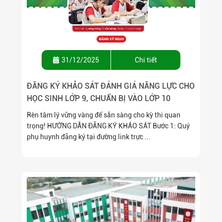
31/12/2025
Chi tiết
ĐĂNG KÝ KHẢO SÁT ĐÁNH GIÁ NĂNG LỰC CHO
HỌC SINH LỚP 9, CHUẨN BỊ VÀO LỚP 10
Rèn tâm lý vững vàng để sẵn sàng cho kỳ thi quan
trọng! HƯỚNG DẪN ĐĂNG KÝ KHẢO SÁT Bước 1: Quý
phụ huynh đăng ký tại đường link trực ...