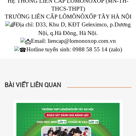
HỆ THỐNG LIÊN CẤP LÔMÔNÔXỐP (MN-TH-
THCS-THPT)
TRƯỜNG LIÊN CẤP LÔMÔNÔXỐP TÂY HÀ NỘI
Địa chỉ: D33, Khu D, KĐT Geleximco, p.Dương
Nội, q.Hà Đông, Hà Nội.
Email: liencap@lomonoxop.com.vn
Hotline tuyển sinh: 0988 58 55 14 (zalo)
BÀI VIẾT LIÊN QUAN