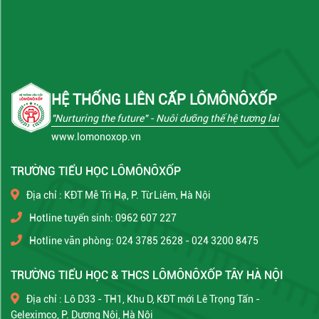
HỆ THỐNG LIÊN CẤP LÔMÔNÔXỐP
"Nurturing the future"
- Nuôi dưỡng thế hệ tương lai
www.lomonoxop.vn
TRƯỜNG TIỂU HỌC LÔMÔNÔXỐP
Địa chỉ : KĐT Mễ Trì Hạ, P. Từ Liêm, Hà Nội
Hotline tuyển sinh: 0962 607 227
Hotline văn phòng: 024 3785 2628 - 024 3200 8475
TRƯỜNG TIỂU HỌC & THCS LÔMÔNÔXỐP TÂY HÀ NỘI
Địa chỉ : Lô D33 - TH1, Khu D, KĐT mới Lê Trọng Tấn -
Geleximco, P. Dương Nội, Hà Nội