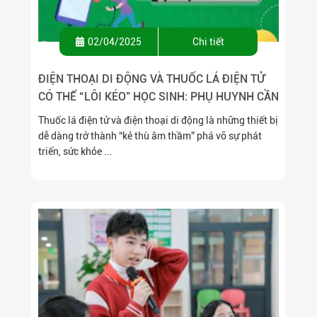
02/04/2025
Chi tiết
ĐIỆN THOẠI DI ĐỘNG VÀ THUỐC LÁ ĐIỆN TỬ
CÓ THỂ “LÔI KÉO” HỌC SINH: PHỤ HUYNH CẦN
LÀM GÌ NGAY HÔM NAY?
Thuốc lá điện tử và điện thoại di động là những thiết bị
dễ dàng trở thành “kẻ thù âm thầm” phá vỡ sự phát
triển, sức khỏe ...