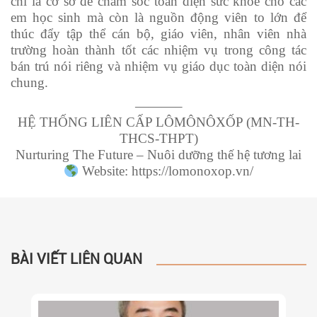
chỉ là cơ sở để chăm sóc toàn diện sức khỏe cho các
em học sinh mà còn là nguồn động viên to lớn để
thúc đẩy tập thể cán bộ, giáo viên, nhân viên nhà
trường hoàn thành tốt các nhiệm vụ trong công tác
bán trú nói riêng và nhiệm vụ giáo dục toàn diện nói
chung.
———–
HỆ THỐNG LIÊN CẤP LÔMÔNÔXỐP (MN-TH-
THCS-THPT)
Nurturing The Future – Nuôi dưỡng thế hệ tương lai
Website: https://lomonoxop.vn/
BÀI VIẾT LIÊN QUAN