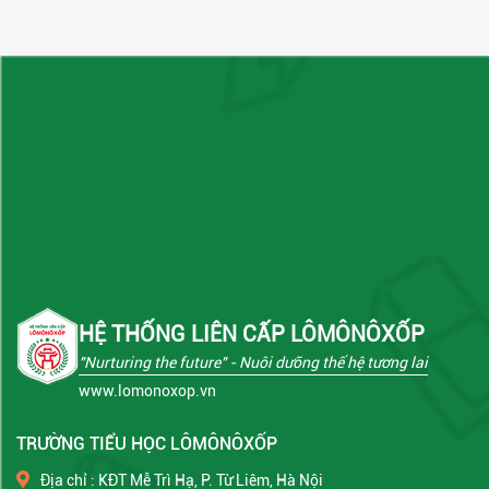
HỆ THỐNG LIÊN CẤP LÔMÔNÔXỐP
"Nurturing the future"
- Nuôi dưỡng thế hệ tương lai
www.lomonoxop.vn
TRƯỜNG TIỂU HỌC LÔMÔNÔXỐP
Địa chỉ : KĐT Mễ Trì Hạ, P. Từ Liêm, Hà Nội