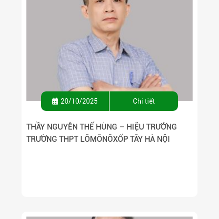
20/10/2025
Chi tiết
THẦY NGUYỄN THẾ HÙNG – HIỆU TRƯỞNG
TRƯỜNG THPT LÔMÔNÔXỐP TÂY HÀ NỘI