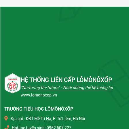
HỆ THỐNG LIÊN CẤP LÔMÔNÔXỐP
"Nurturing the future"
- Nuôi dưỡng thế hệ tương lai
www.lomonoxop.vn
TRƯỜNG TIỂU HỌC LÔMÔNÔXỐP
Địa chỉ : KĐT Mễ Trì Hạ, P. Từ Liêm, Hà Nội
Hotline tuyển sinh: 0962 607 227