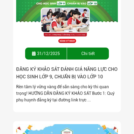
31/12/2025
Chi tiết
ĐĂNG KÝ KHẢO SÁT ĐÁNH GIÁ NĂNG LỰC CHO
HỌC SINH LỚP 9, CHUẨN BỊ VÀO LỚP 10
Rèn tâm lý vững vàng để sẵn sàng cho kỳ thi quan
trọng! HƯỚNG DẪN ĐĂNG KÝ KHẢO SÁT Bước 1: Quý
phụ huynh đăng ký tại đường link trực ...