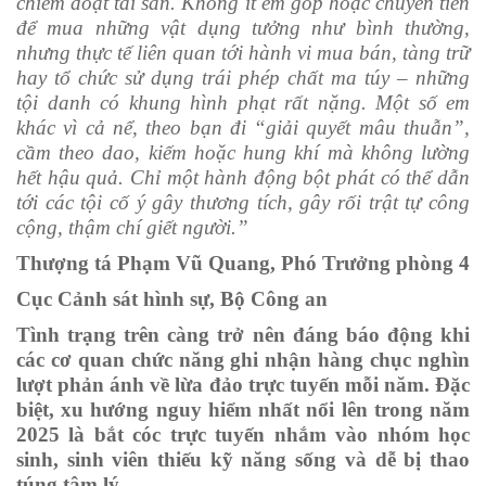
chiếm đoạt tài sản. Không ít em góp hoặc chuyển tiền
để mua những vật dụng tưởng như bình thường,
nhưng thực tế liên quan tới hành vi mua bán, tàng trữ
hay tổ chức sử dụng trái phép chất ma túy – những
tội danh có khung hình phạt rất nặng. Một số em
khác vì cả nể, theo bạn đi “giải quyết mâu thuẫn”,
cầm theo dao, kiếm hoặc hung khí mà không lường
hết hậu quả. Chỉ một hành động bột phát có thể dẫn
tới các tội cố ý gây thương tích, gây rối trật tự công
cộng, thậm chí giết người.”
Thượng tá Phạm Vũ Quang, Phó Trưởng phòng 4
Cục Cảnh sát hình sự, Bộ Công an
Tình trạng trên càng trở nên đáng báo động khi
các cơ quan chức năng ghi nhận hàng chục nghìn
lượt phản ánh về lừa đảo trực tuyến mỗi năm. Đặc
biệt, xu hướng nguy hiểm nhất nổi lên trong năm
2025 là bắt cóc trực tuyến nhắm vào nhóm học
sinh, sinh viên thiếu kỹ năng sống và dễ bị thao
túng tâm lý.