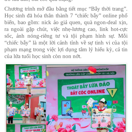
Chương trình mở đầu bằng tiết mục “Bẫy thời trang”.
Học sinh đã hóa thân thành 7 “chiếc bẫy” online phổ
biến, bao gồm: nick ảo giả quen, quà ngon-deal xịn,
ra ngoài gặp chút, việc nhẹ-lương cao, link hot-cực
sốc, ảnh nóng-riêng tư và tội phạm hình sự. Mỗi
“chiếc bẫy” là một lời cảnh tỉnh về sự tinh vi của tội
phạm mạng trong việc lợi dụng tâm lý hiếu kỳ, cả tin
của lứa tuổi học sinh còn non nớt.