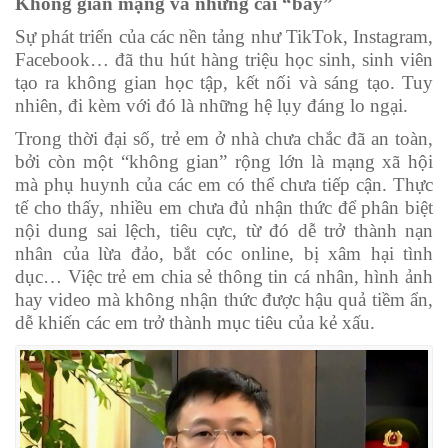
Không gian mạng và những cái “bẫy”
Sự phát triển của các nền tảng như TikTok, Instagram,
Facebook… đã thu hút hàng triệu học sinh, sinh viên
tạo ra không gian học tập, kết nối và sáng tạo. Tuy
nhiên, đi kèm với đó là những hệ lụy đáng lo ngại.
Trong thời đại số, trẻ em ở nhà chưa chắc đã an toàn,
bởi còn một “không gian” rộng lớn là mạng xã hội
mà phụ huynh của các em có thể chưa tiếp cận. Thực
tế cho thấy, nhiều em chưa đủ nhận thức để phân biệt
nội dung sai lệch, tiêu cực, từ đó dễ trở thành nạn
nhân của lừa đảo, bắt cóc online, bị xâm hại tình
dục… Việc trẻ em chia sẻ thông tin cá nhân, hình ảnh
hay video mà không nhận thức được hậu quả tiềm ẩn,
dễ khiến các em trở thành mục tiêu của kẻ xấu.