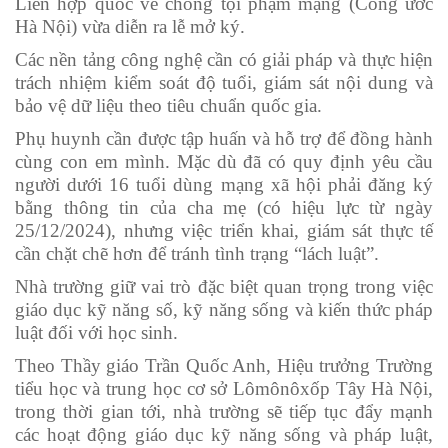
Liên hợp quốc về chống tội phạm mạng (Công ước
Hà Nội) vừa diễn ra lễ mở ký.
Các nền tảng công nghệ cần có giải pháp và thực hiện
trách nhiệm kiểm soát độ tuổi, giám sát nội dung và
bảo vệ dữ liệu theo tiêu chuẩn quốc gia.
Phụ huynh cần được tập huấn và hỗ trợ để đồng hành
cùng con em mình. Mặc dù đã có quy định yêu cầu
người dưới 16 tuổi dùng mạng xã hội phải đăng ký
bằng thông tin của cha mẹ (có hiệu lực từ ngày
25/12/2024), nhưng việc triển khai, giám sát thực tế
cần chặt chẽ hơn để tránh tình trạng “lách luật”.
Nhà trường giữ vai trò đặc biệt quan trọng trong việc
giáo dục kỹ năng số, kỹ năng sống và kiến thức pháp
luật đối với học sinh.
Theo Thầy giáo Trần Quốc Anh, Hiệu trưởng Trường
tiểu học và trung học cơ sở Lômônôxốp Tây Hà Nội,
trong thời gian tới, nhà trường sẽ tiếp tục đẩy mạnh
các hoạt động giáo dục kỹ năng sống và pháp luật,