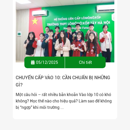
05/12/2025
Chi tiết
CHUYỂN CẤP VÀO 10: CẦN CHUẨN BỊ NHỮNG
GÌ?
Một câu hỏi – rất nhiều băn khoăn Vào lớp 10 có khó
không? Học thế nào cho hiệu quả? Làm sao để không
bị “ngợp” khi môi trường ...