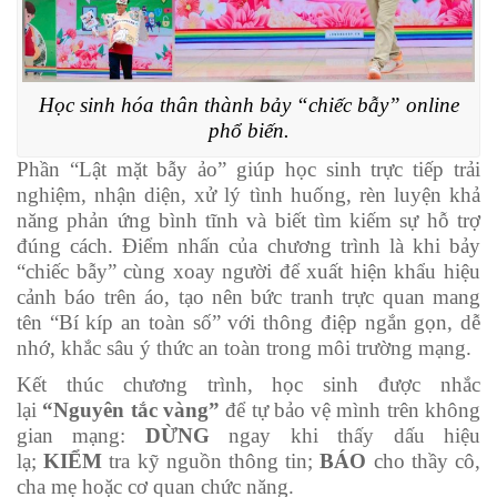
Học sinh hóa thân thành bảy “chiếc bẫy” online
phổ biến.
Phần “Lật mặt bẫy ảo” giúp học sinh trực tiếp trải
nghiệm, nhận diện, xử lý tình huống, rèn luyện khả
năng phản ứng bình tĩnh và biết tìm kiếm sự hỗ trợ
đúng cách. Điểm nhấn của chương trình là khi bảy
“chiếc bẫy” cùng xoay người để xuất hiện khẩu hiệu
cảnh báo trên áo, tạo nên bức tranh trực quan mang
tên “Bí kíp an toàn số” với thông điệp ngắn gọn, dễ
nhớ, khắc sâu ý thức an toàn trong môi trường mạng.
Kết thúc chương trình, học sinh được nhắc
lại
“Nguyên tắc vàng”
để tự bảo vệ mình trên không
gian mạng:
DỪNG
ngay khi thấy dấu hiệu
lạ;
KIỂM
tra kỹ nguồn thông tin;
BÁO
cho thầy cô,
cha mẹ hoặc cơ quan chức năng.