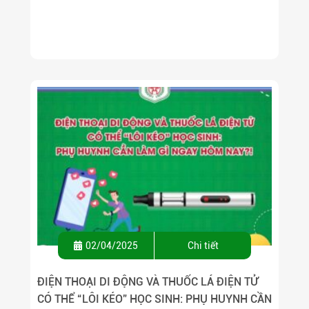
02/04/2025
Chi tiết
ĐIỆN THOẠI DI ĐỘNG VÀ THUỐC LÁ ĐIỆN TỬ
CÓ THỂ “LÔI KÉO” HỌC SINH: PHỤ HUYNH CẦN