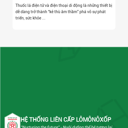
LÀM GÌ NGAY HÔM NAY?
Thuốc lá điện tử và điện thoại di động là những thiết bị
dễ dàng trở thành “kẻ thù âm thầm” phá vỡ sự phát
triển, sức khỏe ...
HỆ THỐNG LIÊN CẤP LÔMÔNÔXỐP
"Nurturing the future"
- Nuôi dưỡng thế hệ tương lai