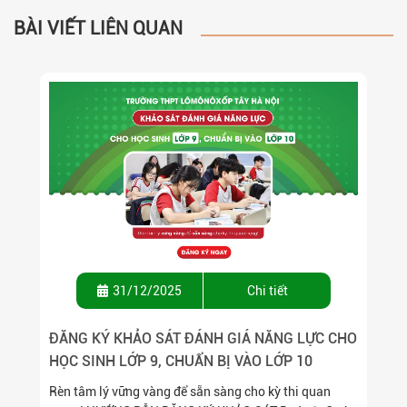
BÀI VIẾT LIÊN QUAN
31/12/2025
Chi tiết
ĐĂNG KÝ KHẢO SÁT ĐÁNH GIÁ NĂNG LỰC CHO
HỌC SINH LỚP 9, CHUẨN BỊ VÀO LỚP 10
Rèn tâm lý vững vàng để sẵn sàng cho kỳ thi quan