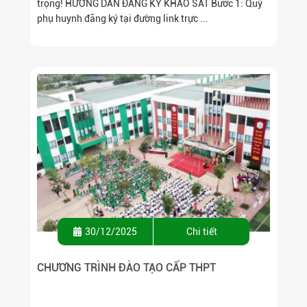
trọng! HƯỚNG DẪN ĐĂNG KÝ KHẢO SÁT Bước 1: Quý
phụ huynh đăng ký tại đường link trực ...
30/12/2025
Chi tiết
CHƯƠNG TRÌNH ĐÀO TẠO CẤP THPT