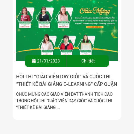
21/01/2023
Chi tiết
HỘI THI “GIÁO VIÊN DẠY GIỎI” VÀ CUỘC THI
“THIẾT KẾ BÀI GIẢNG E-LEARNING” CẤP QUẬN
NĂM HỌC 2022-2023.
CHÚC MỪNG CÁC GIÁO VIÊN ĐẠT THÀNH TÍCH CAO
TRONG HỘI THI “GIÁO VIÊN DẠY GIỎI” VÀ CUỘC THI
“THIẾT KẾ BÀI GIẢNG ...