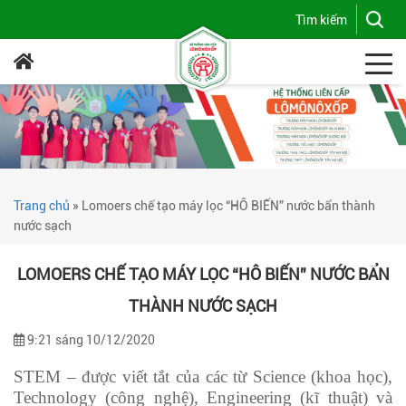
Trang chủ
»
Lomoers chế tạo máy lọc “HÔ BIẾN” nước bẩn thành
nước sạch
LOMOERS CHẾ TẠO MÁY LỌC “HÔ BIẾN” NƯỚC BẨN
THÀNH NƯỚC SẠCH
9:21 sáng 10/12/2020
STEM – được viết tắt của các từ Science (khoa học),
Technology (công nghệ), Engineering (kĩ thuật) và