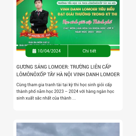
10/04/2024
Chi tiết
GƯƠNG SÁNG LOMOER: TRƯỜNG LIÊN CẤP
LÔMÔNÔXỐP TÂY HÀ NỘI VINH DANH LOMOER
ĐẠT GIẢI THƯỞNG TRONG KỲ THI HỌC SINH
Cùng tham gia tranh tài tại kỳ thi học sinh giỏi cấp
GIỎI CẤP THÀNH PHỐ NĂM HỌC 2023 – 2024.
thành phố năm học 2023 – 2024 với hàng ngàn học
sinh xuất sắc nhất của thành ...