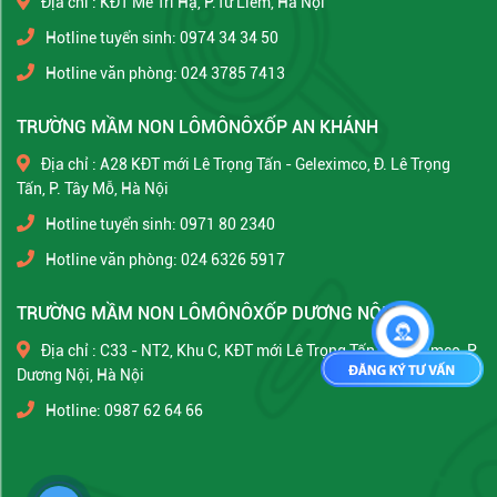
Địa chỉ : KĐT Mễ Trì Hạ, P.Từ Liêm, Hà Nội
Hotline tuyển sinh: 0974 34 34 50
Hotline văn phòng: 024 3785 7413
TRƯỜNG MẦM NON LÔMÔNÔXỐP AN KHÁNH
Địa chỉ : A28 KĐT mới Lê Trọng Tấn - Geleximco, Đ. Lê Trọng
Tấn, P. Tây Mỗ, Hà Nội
Hotline tuyển sinh: 0971 80 2340
Hotline văn phòng: 024 6326 5917
TRƯỜNG MẦM NON LÔMÔNÔXỐP DƯƠNG NỘI
Địa chỉ : C33 - NT2, Khu C, KĐT mới Lê Trọng Tấn - Geleximco, P.
Dương Nội, Hà Nội
Hotline: 0987 62 64 66