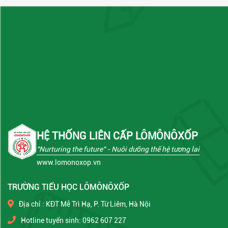
HỆ THỐNG LIÊN CẤP LÔMÔNÔXỐP
"Nurturing the future"
- Nuôi dưỡng thế hệ tương lai
www.lomonoxop.vn
TRƯỜNG TIỂU HỌC LÔMÔNÔXỐP
Địa chỉ : KĐT Mễ Trì Hạ, P. Từ Liêm, Hà Nội
Hotline tuyển sinh: 0962 607 227