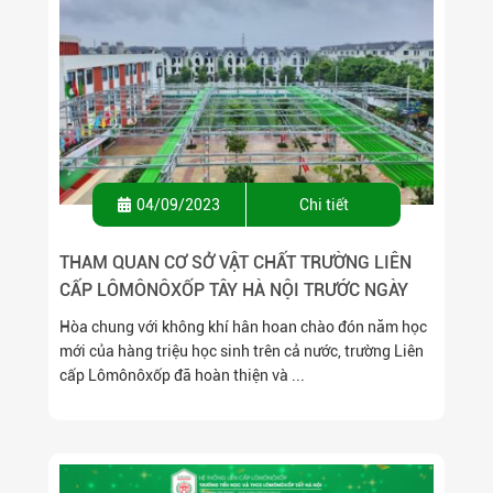
04/09/2023
Chi tiết
THAM QUAN CƠ SỞ VẬT CHẤT TRƯỜNG LIÊN
CẤP LÔMÔNÔXỐP TÂY HÀ NỘI TRƯỚC NGÀY
KHAI GIẢNG NĂM HỌC 2023 – 2024
Hòa chung với không khí hân hoan chào đón năm học
mới của hàng triệu học sinh trên cả nước, trường Liên
cấp Lômônôxốp đã hoàn thiện và ...